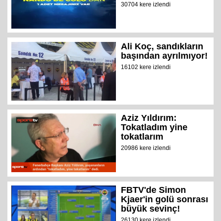
30704 kere izlendi
Ali Koç, sandıkların
başından ayrılmıyor!
16102 kere izlendi
Aziz Yıldırım:
Tokatladım yine
tokatlarım
20986 kere izlendi
FBTV'de Simon
Kjaer'in golü sonrası
büyük sevinç!
26130 kere izlendi