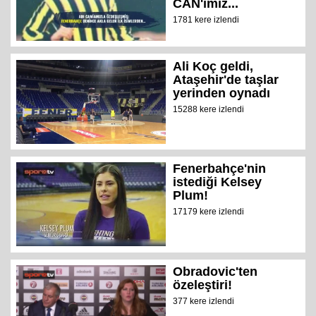
CAN'ımız...
1781 kere izlendi
Ali Koç geldi,
Ataşehir'de taşlar
yerinden oynadı
15288 kere izlendi
Fenerbahçe'nin
istediği Kelsey
Plum!
17179 kere izlendi
Obradovic'ten
özeleştiri!
377 kere izlendi