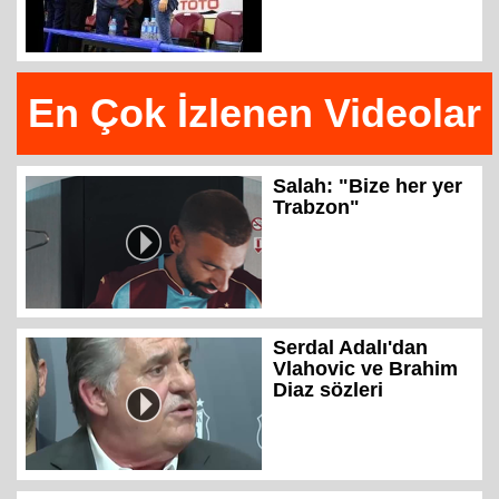
En Çok İzlenen Videolar
Salah: "Bize her yer
Trabzon"
Serdal Adalı'dan
Vlahovic ve Brahim
Diaz sözleri