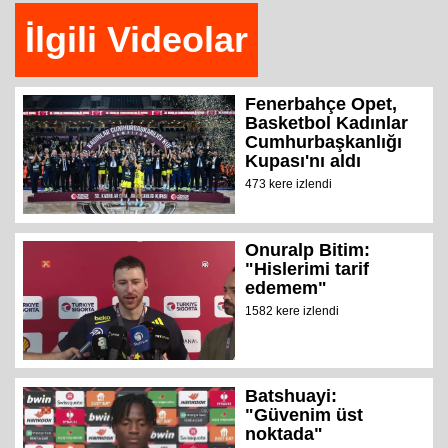
İlgili Videolar
Fenerbahçe Opet,
Basketbol Kadınlar
Cumhurbaşkanlığı
Kupası'nı aldı
473 kere izlendi
Onuralp Bitim:
"Hislerimi tarif
edemem"
1582 kere izlendi
Batshuayi:
"Güvenim üst
noktada"