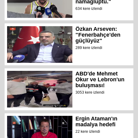
namağluptu."
634 kere izlendi
Özkan Arseven:
"Fenerbahçe'den
güçlüyüz"
289 kere izlendi
ABD'de Mehmet
Okur ve Lebron'un
buluşması!
3053 kere izlendi
Ergin Ataman'ın
madalya hedefi
22 kere izlendi