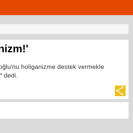
nizm!'
ğlu'nu holiganizme destek vermekle
" dedi.