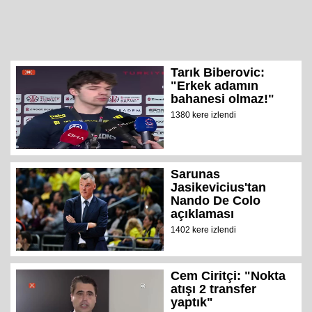
Tarık Biberovic:
"Erkek adamın
bahanesi olmaz!"
1380 kere izlendi
Sarunas
Jasikevicius'tan
Nando De Colo
açıklaması
1402 kere izlendi
Cem Ciritçi: "Nokta
atışı 2 transfer
yaptık"