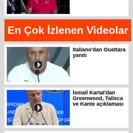
En Çok İzlenen Videolar
Italiano'dan Ouattara
yanıtı
İsmail Kartal'dan
Greenwood, Talisca
ve Kante açıklaması