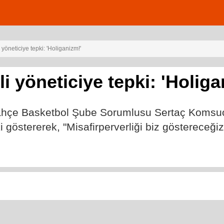
yöneticiye tepki: 'Holiganizm!'
i yöneticiye tepki: 'Holiga
bahçe Basketbol Şube Sorumlusu Sertaç Komsuo
 göstererek, "Misafirperverliği biz göstereceğiz