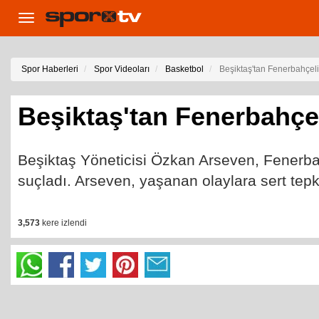
Toggle
navigation
Spor Haberleri
Spor Videoları
Basketbol
Beşiktaş'tan Fenerbahçeli 
Beşiktaş'tan Fenerbahçel
Beşiktaş Yöneticisi Özkan Arseven, Fener
suçladı. Arseven, yaşanan olaylara sert tepki
3,573
kere izlendi