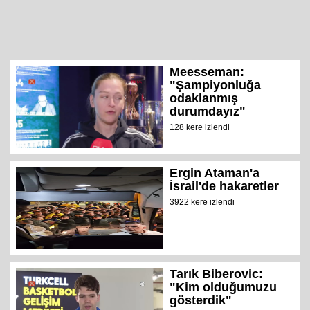
Meesseman:
"Şampiyonluğa
odaklanmış
durumdayız"
128 kere izlendi
Ergin Ataman'a
İsrail'de hakaretler
3922 kere izlendi
Tarık Biberovic:
"Kim olduğumuzu
gösterdik"