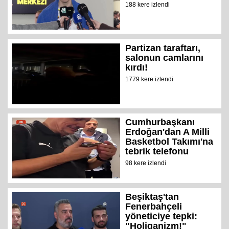
188 kere izlendi
Partizan taraftarı,
salonun camlarını
kırdı!
1779 kere izlendi
Cumhurbaşkanı
Erdoğan'dan A Milli
Basketbol Takımı'na
tebrik telefonu
98 kere izlendi
Beşiktaş'tan
Fenerbahçeli
yöneticiye tepki:
"Holiganizm!"