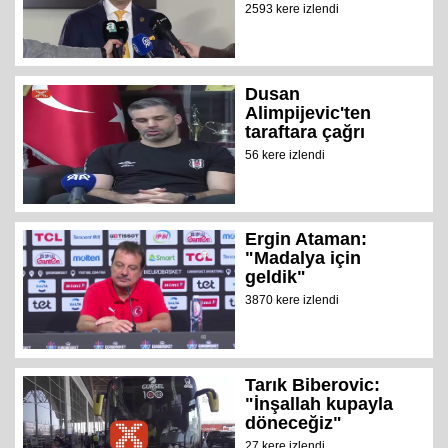
2593 kere izlendi
Dusan
Alimpijevic'ten
taraftara çağrı
56 kere izlendi
Ergin Ataman:
"Madalya için
geldik"
3870 kere izlendi
Tarık Biberovic:
"İnşallah kupayla
döneceğiz"
27 kere izlendi