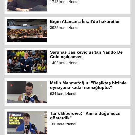
1718 kere izlendi
Ergin Ataman'a İsrail'de hakaretler
3922 kere izlendi
Sarunas Jasikevicius'tan Nando De
Colo açıklaması
1402 kere izlendi
Melih Mahmutoğlu: "Beşiktaş bizimle
oynayana kadar namağluptu."
634 kere izlendi
Tarık Biberovic: "Kim olduğumuzu
gösterdik"
188 kere izlendi