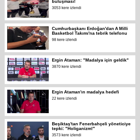
buluşması!
3053 kere izlendi
Cumhurbaşkanı Erdoğan'dan A Milli
Basketbol Takımı'na tebrik telefonu
98 kere izlendi
Ergin Ataman: "Madalya için geldik"
3870 kere izlendi
Ergin Ataman'ın madalya hedefi
22 kere izlendi
Beşiktaş'tan Fenerbahçeli yöneticiye
tepki: "Holiganizm!"
3573 kere izlendi