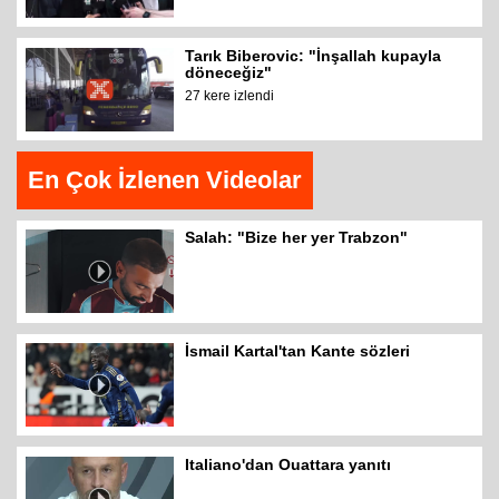
Tarık Biberovic: "İnşallah kupayla
döneceğiz"
27 kere izlendi
En Çok İzlenen Videolar
Salah: "Bize her yer Trabzon"
İsmail Kartal'tan Kante sözleri
Italiano'dan Ouattara yanıtı