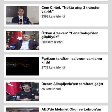
Cem Ciritçi: "Nokta atışı 2 transfer
yaptık"
2593 kere izlendi
Özkan Arseven: "Fenerbahçe'den
güçlüyüz"
289 kere izlendi
Partizan taraftarı, salonun camlarını
kırdı!
1779 kere izlendi
Dusan Alimpijevic'ten taraftara çağrı
56 kere izlendi
ABD'de Mehmet Okur ve Lebron'un