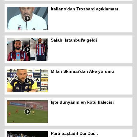
Italiano'dan Trossard açıklaması
Salah, İstanbul'a geldi
Milan Skriniar'dan Ake yorumu
İşte dünyanın en kötü kalecisi
Parti başladı! Dai Dai...