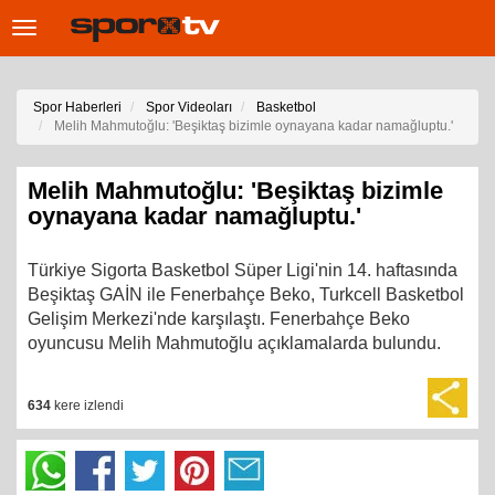
Toggle
navigation
Spor Haberleri
Spor Videoları
Basketbol
Melih Mahmutoğlu: 'Beşiktaş bizimle oynayana kadar namağluptu.'
Melih Mahmutoğlu: 'Beşiktaş bizimle
oynayana kadar namağluptu.'
Türkiye Sigorta Basketbol Süper Ligi'nin 14. haftasında
Beşiktaş GAİN ile Fenerbahçe Beko, Turkcell Basketbol
Gelişim Merkezi'nde karşılaştı. Fenerbahçe Beko
oyuncusu Melih Mahmutoğlu açıklamalarda bulundu.
634
kere izlendi