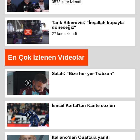
3573 kere izlendi
Tarık Biberovic: "İnşallah kupayla
döneceğiz"
27 kere izlendi
En Çok İzlenen Videolar
Salah: "Bize her yer Trabzon"
İsmail Kartal'tan Kante sözleri
Italiano'dan Ouattara yanıtı