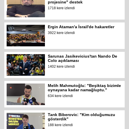
projesine" destek
1718 kere izlendi
Ergin Ataman'a İsrail'de hakaretler
3922 kere izlendi
Sarunas Jasikevicius'tan Nando De
Colo açıklaması
1402 kere izlendi
Melih Mahmutoğlu: "Beşiktaş bizimle
oynayana kadar namağluptu."
634 kere izlendi
Tarık Biberovic: "Kim olduğumuzu
gösterdik"
188 kere izlendi