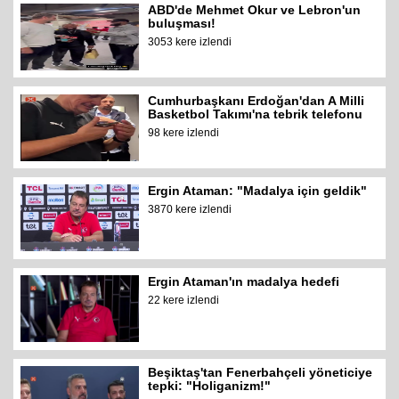
ABD'de Mehmet Okur ve Lebron'un
buluşması!
3053 kere izlendi
Cumhurbaşkanı Erdoğan'dan A Milli
Basketbol Takımı'na tebrik telefonu
98 kere izlendi
Ergin Ataman: "Madalya için geldik"
3870 kere izlendi
Ergin Ataman'ın madalya hedefi
22 kere izlendi
Beşiktaş'tan Fenerbahçeli yöneticiye
tepki: "Holiganizm!"