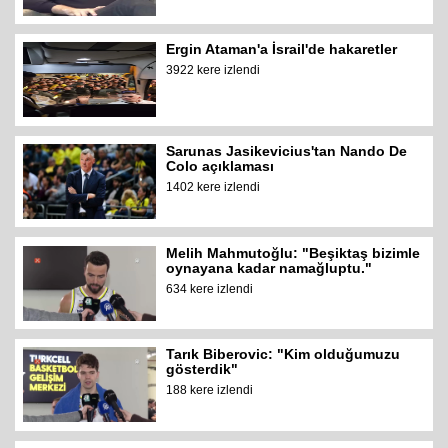
Ergin Ataman'a İsrail'de hakaretler
3922 kere izlendi
Sarunas Jasikevicius'tan Nando De
Colo açıklaması
1402 kere izlendi
Melih Mahmutoğlu: "Beşiktaş bizimle
oynayana kadar namağluptu."
634 kere izlendi
Tarık Biberovic: "Kim olduğumuzu
gösterdik"
188 kere izlendi