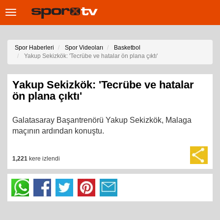
Toggle
navigation
Spor Haberleri
Spor Videoları
Basketbol
Yakup Sekizkök: 'Tecrübe ve hatalar ön plana çıktı'
Yakup Sekizkök: 'Tecrübe ve hatalar
ön plana çıktı'
Galatasaray Başantrenörü Yakup Sekizkök, Malaga
maçının ardından konuştu.
1,221
kere izlendi