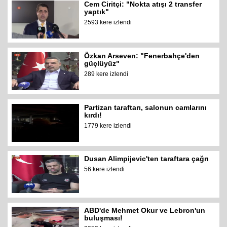
Cem Ciritçi: "Nokta atışı 2 transfer
yaptık"
2593 kere izlendi
Özkan Arseven: "Fenerbahçe'den
güçlüyüz"
289 kere izlendi
Partizan taraftarı, salonun camlarını
kırdı!
1779 kere izlendi
Dusan Alimpijevic'ten taraftara çağrı
56 kere izlendi
ABD'de Mehmet Okur ve Lebron'un
buluşması!