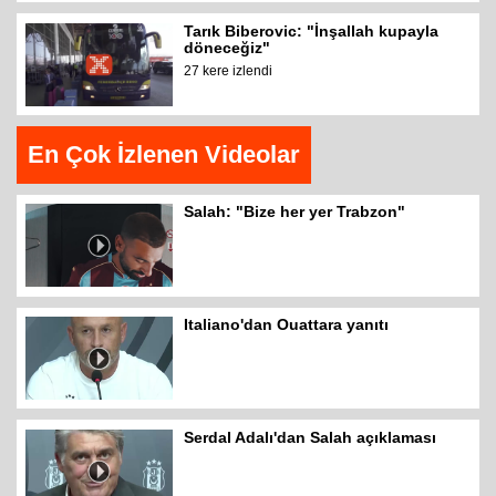
Tarık Biberovic: "İnşallah kupayla
döneceğiz"
27 kere izlendi
En Çok İzlenen Videolar
Salah: "Bize her yer Trabzon"
Italiano'dan Ouattara yanıtı
Serdal Adalı'dan Salah açıklaması