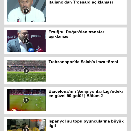
Italiano'dan Trossard açıklaması
Ertuğrul Doğan'dan transfer
açıklaması
Trabzonspor'da Salah'a imza töreni
Barcelona'nın Şampiyonlar Ligi'ndeki
en güzel 50 golü! | Bölüm 2
İspanyol su topu oyuncularına büyük
ilgi!