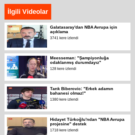
İlgili Videolar
Galatasaray'dan NBA Avrupa için
açıklama
3741 kere izlendi
Meesseman: "Şampiyonluğa
odaklanmış durumdayız"
128 kere izlendi
Tarık Biberovic: "Erkek adamın
bahanesi olmaz!"
1380 kere izlendi
Hidayet Türkoğlu'ndan "NBA Avrupa
projesine" destek
1718 kere izlendi