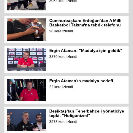
3053 kere izlendi
Cumhurbaşkanı Erdoğan'dan A Milli
Basketbol Takımı'na tebrik telefonu
98 kere izlendi
Ergin Ataman: "Madalya için geldik"
3870 kere izlendi
Ergin Ataman'ın madalya hedefi
22 kere izlendi
Beşiktaş'tan Fenerbahçeli yöneticiye
tepki: "Holiganizm!"
3573 kere izlendi