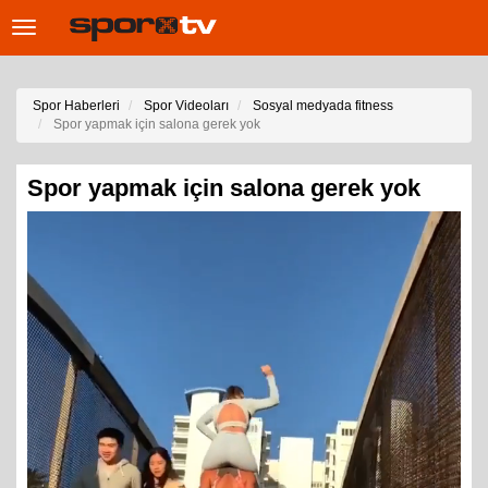
Toggle
navigation
Spor Haberleri
Spor Videoları
Sosyal medyada fitness
Spor yapmak için salona gerek yok
Spor yapmak için salona gerek yok