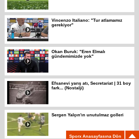
Vincenzo Italiano: "Tur atlamamız
gerekiyor"
Okan Buruk: "Eren Elmalı
gündemimizde yok"
Efsanevi yarış atı, Secretariat | 31 boy
fark... (Nostalji)
Sergen Yalçın'ın unutulmaz golleri
Sporx Anasayfasına Dön