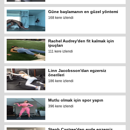
Güne başlamanın en güzel yöntemi
168 kere izlendi
Rachel Audrey'den fit kalmak için
ipuçları
111 kere izlendi
Linn Jacobsson'dan egzersiz
önerileri
186 kere izlendi
Mutlu olmak için spor yapın
396 kere izlendi
Steph Castree'den evde egzersiz