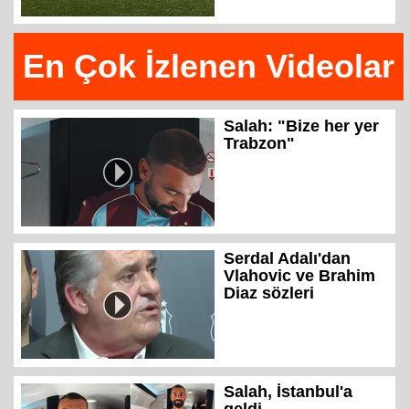
En Çok İzlenen Videolar
Salah: "Bize her yer
Trabzon"
Serdal Adalı'dan
Vlahovic ve Brahim
Diaz sözleri
Salah, İstanbul'a