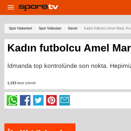
Toggle
navigation
Spor Haberleri
Spor Videoları
Genel
Kadın futbolcu Amel Marji, R
Kadın futbolcu Amel Mar
İdmanda top kontrolünde son nokta. Hepimiz
1,193
kere izlendi