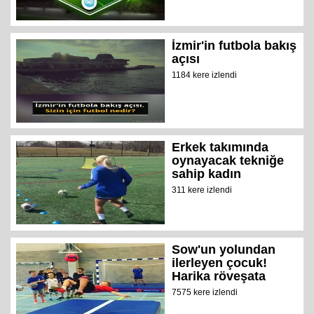
İzmir'in futbola bakış
açısı
1184 kere izlendi
Erkek takımında
oynayacak tekniğe
sahip kadın
311 kere izlendi
Sow'un yolundan
ilerleyen çocuk!
Harika röveşata
7575 kere izlendi