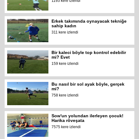
1193 kere izlendi
Erkek takımında oynayacak tekniğe
sahip kadın
311 kere izlendi
Bir kaleci böyle top kontrol edebilir
mi? Evet
159 kere izlendi
Bu nasıl bir sol ayak böyle, gerçek
mi?
758 kere izlendi
Sow'un yolundan ilerleyen çocuk!
Harika röveşata
7575 kere izlendi