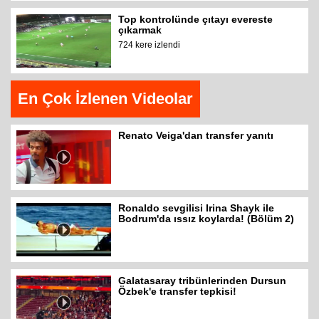
Top kontrolünde çıtayı evereste
çıkarmak
724 kere izlendi
En Çok İzlenen Videolar
Renato Veiga'dan transfer yanıtı
Ronaldo sevgilisi Irina Shayk ile
Bodrum'da ıssız koylarda! (Bölüm 2)
Galatasaray tribünlerinden Dursun
Özbek'e transfer tepkisi!