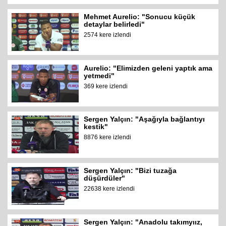
Mehmet Aurelio: "Sonucu küçük
detaylar belirledi"
2574 kere izlendi
Aurelio: "Elimizden geleni yaptık ama
yetmedi"
369 kere izlendi
Sergen Yalçın: "Aşağıyla bağlantıyı
kestik"
8876 kere izlendi
Sergen Yalçın: "Bizi tuzağa
düşürdüler"
22638 kere izlendi
Sergen Yalçın: "Anadolu takımyıız,