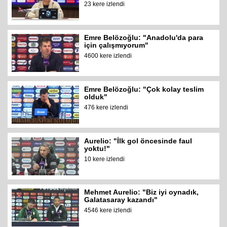
23 kere izlendi
Emre Belözoğlu: "Anadolu'da para
için çalışmıyorum"
4600 kere izlendi
Emre Belözoğlu: "Çok kolay teslim
olduk"
476 kere izlendi
Aurelio: "İlk gol öncesinde faul
yoktu!"
10 kere izlendi
Mehmet Aurelio: "Biz iyi oynadık,
Galatasaray kazandı"
4546 kere izlendi