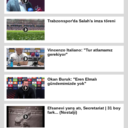
Trabzonspor'da Salah'a imza töreni
Vincenzo Italiano: "Tur atlamamız
gerekiyor"
Okan Buruk: "Eren Elmalı
gündemimizde yok"
Efsanevi yarış atı, Secretariat | 31 boy
fark... (Nostalji)