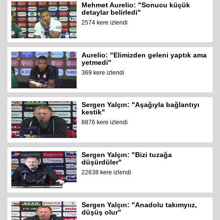
Mehmet Aurelio: "Sonucu küçük
detaylar belirledi"
2574 kere izlendi
Aurelio: "Elimizden geleni yaptık ama
yetmedi"
369 kere izlendi
Sergen Yalçın: "Aşağıyla bağlantıyı
kestik"
8876 kere izlendi
Sergen Yalçın: "Bizi tuzağa
düşürdüler"
22638 kere izlendi
Sergen Yalçın: "Anadolu takımyıız,
düşüş olur"