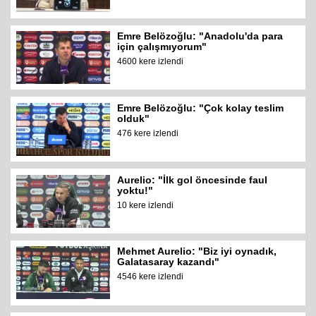
Emre Belözoğlu: "Anadolu'da para
için çalışmıyorum"
4600 kere izlendi
Emre Belözoğlu: "Çok kolay teslim
olduk"
476 kere izlendi
Aurelio: "İlk gol öncesinde faul
yoktu!"
10 kere izlendi
Mehmet Aurelio: "Biz iyi oynadık,
Galatasaray kazandı"
4546 kere izlendi