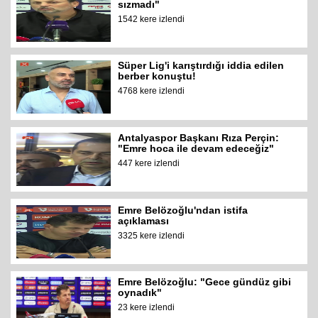
sızmadı"
1542 kere izlendi
Süper Lig'i karıştırdığı iddia edilen
berber konuştu!
4768 kere izlendi
Antalyaspor Başkanı Rıza Perçin:
"Emre hoca ile devam edeceğiz"
447 kere izlendi
Emre Belözoğlu'ndan istifa
açıklaması
3325 kere izlendi
Emre Belözoğlu: "Gece gündüz gibi
oynadık"
23 kere izlendi