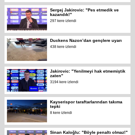
Sergej Jakirovic: "Pes etmedik ve
kazandık!"
297 kere izlendi
Duckens Nazon’dan gençlere uyarı
438 kere izlendi
Jakirovic: "Yenilmeyi hak etmemiştik
zaten"
3194 kere izlendi
Kayserispor taraftarlarından takıma
tepki
8 kere izlendi
Sinan Kaloğlu: "Böyle penaltı olmaz!"