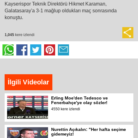
Kayserispor Teknik Direktörü Hikmet Karaman,
Galatasaray'a 3-1 mağlup oldukları maç sonrasında
konuştu.
1,045
kere izlendi
İlgili Videolar
Erling Moe'den Tedesco ve
Fenerbahçe'ye olay sözler!
4550 kere izlendi
Nurettin Açıkalın: "Her hafta seçime
gidemeyiz!