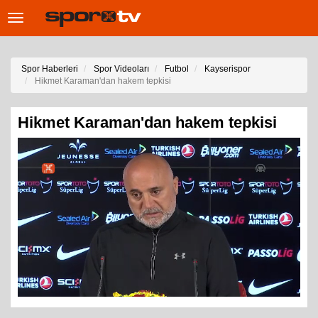
Toggle
navigation
Spor Haberleri
Spor Videoları
Futbol
Kayserispor
Hikmet Karaman'dan hakem tepkisi
Hikmet Karaman'dan hakem tepkisi