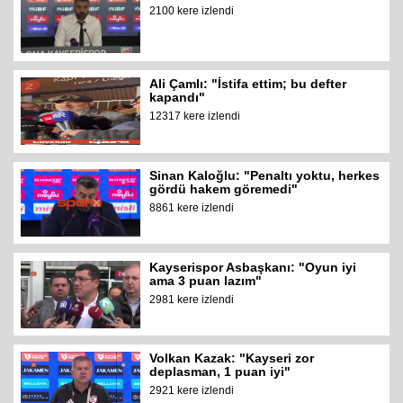
2100 kere izlendi
Ali Çamlı: "İstifa ettim; bu defter
kapandı"
12317 kere izlendi
Sinan Kaloğlu: "Penaltı yoktu, herkes
gördü hakem göremedi"
8861 kere izlendi
Kayserispor Asbaşkanı: "Oyun iyi
ama 3 puan lazım"
2981 kere izlendi
Volkan Kazak: "Kayseri zor
deplasman, 1 puan iyi"
2921 kere izlendi