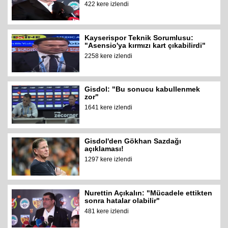
422 kere izlendi
Kayserispor Teknik Sorumlusu:
"Asensio'ya kırmızı kart çıkabilirdi"
2258 kere izlendi
Gisdol: "Bu sonucu kabullenmek
zor"
1641 kere izlendi
Gisdol'den Gökhan Sazdağı
açıklaması!
1297 kere izlendi
Nurettin Açıkalın: "Mücadele ettikten
sonra hatalar olabilir"
481 kere izlendi