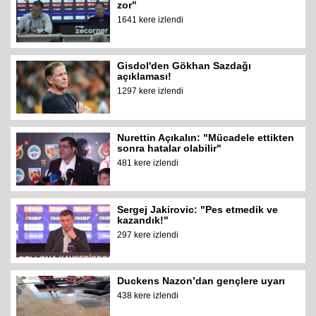
zor"
1641 kere izlendi
Gisdol'den Gökhan Sazdağı
açıklaması!
1297 kere izlendi
Nurettin Açıkalın: "Mücadele ettikten
sonra hatalar olabilir"
481 kere izlendi
Sergej Jakirovic: "Pes etmedik ve
kazandık!"
297 kere izlendi
Duckens Nazon’dan gençlere uyarı
438 kere izlendi