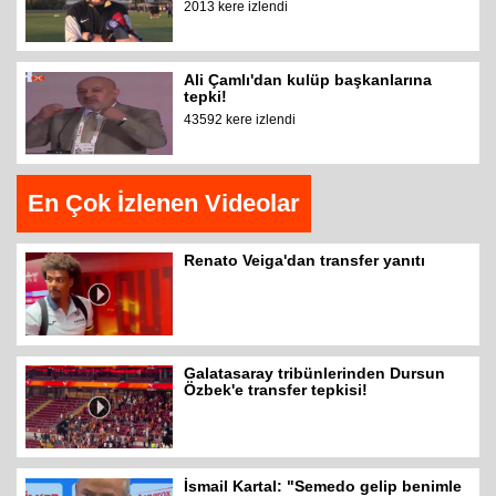
2013 kere izlendi
Ali Çamlı'dan kulüp başkanlarına
tepki!
43592 kere izlendi
En Çok İzlenen Videolar
Renato Veiga'dan transfer yanıtı
Galatasaray tribünlerinden Dursun
Özbek'e transfer tepkisi!
İsmail Kartal: "Semedo gelip benimle