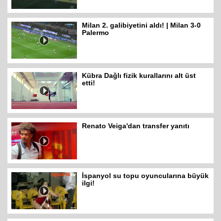
Milan 2. galibiyetini aldı! | Milan 3-0
Palermo
Kübra Dağlı fizik kurallarını alt üst
etti!
Renato Veiga'dan transfer yanıtı
İspanyol su topu oyuncularına büyük
ilgi!