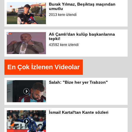
Burak Yılmaz, Beşiktaş maçından
umutlu
2013 kere izlendi
Ali Çamlı'dan kulüp başkanlarına
tepki!
43592 kere izlendi
En Çok İzlenen Videolar
Salah: "Bize her yer Trabzon"
İsmail Kartal'tan Kante sözleri