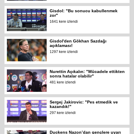
Gisdol: "Bu sonucu kabullenmek
zor"
1641 kere izlendi
Gisdol'den Gökhan Sazdağı
açıklaması!
1297 kere izlendi
Nurettin Açıkalın: "Mücadele ettikten
sonra hatalar olabilir"
481 kere izlendi
Sergej Jakirovic: "Pes etmedik ve
kazandık!"
297 kere izlendi
Duckens Nazon’dan gençlere uyarı