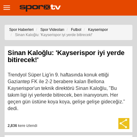
Toggle
navigation
Spor Haberleri
Spor Videoları
Futbol
Kayserispor
Sinan Kaloğlu: 'Kayserispor iyi yerde bitirecek!'
Sinan Kaloğlu: 'Kayserispor iyi yerde
bitirecek!'
Trendyol Süper Lig'in 9. haftasında konuk ettiği
Gaziantep FK ile 2-2 berabere kalan Bellona
Kayserispor'un teknik direktörü Sinan Kaloğlu, "Bu
takım ligi iyi yerlerde bitirecek, ben inanıyorum. Her
geçen gün üstüne koya koya, gelişe gelişe gideceğiz."
dedi.
2,836
kere izlendi