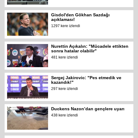
Gisdol'den Gökhan Sazdağı
açıklaması!
1297 kere izlendi
Nurettin Açıkalın: "Mücadele ettikten
sonra hatalar olabilir"
481 kere izlendi
Sergej Jakirovic: "Pes etmedik ve
kazandık!"
297 kere izlendi
Duckens Nazon’dan gençlere uyarı
438 kere izlendi