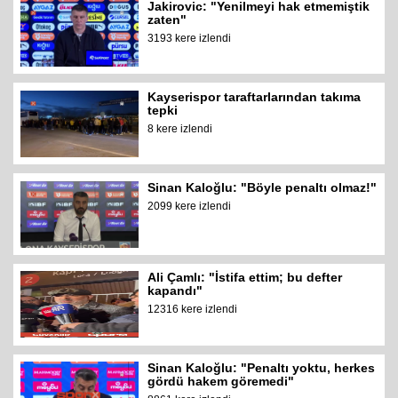
Jakirovic: "Yenilmeyi hak etmemiştik
zaten"
3193 kere izlendi
Kayserispor taraftarlarından takıma
tepki
8 kere izlendi
Sinan Kaloğlu: "Böyle penaltı olmaz!"
2099 kere izlendi
Ali Çamlı: "İstifa ettim; bu defter
kapandı"
12316 kere izlendi
Sinan Kaloğlu: "Penaltı yoktu, herkes
gördü hakem göremedi"