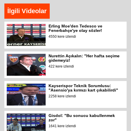
İlgili Videolar
Erling Moe'den Tedesco ve
Fenerbahçe'ye olay sözler!
4550 kere izlendi
Nurettin Açıkalın: "Her hafta seçime
gidemeyiz!
422 kere izlendi
Kayserispor Teknik Sorumlusu:
"Asensio'ya kırmızı kart çıkabilirdi"
2258 kere izlendi
Gisdol: "Bu sonucu kabullenmek
zor"
1641 kere izlendi