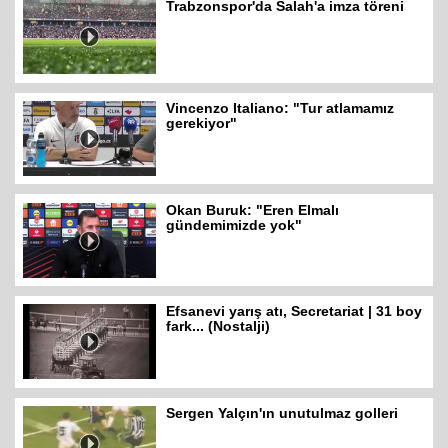
Trabzonspor'da Salah'a imza töreni
Vincenzo Italiano: "Tur atlamamız
gerekiyor"
Okan Buruk: "Eren Elmalı
gündemimizde yok"
Efsanevi yarış atı, Secretariat | 31 boy
fark... (Nostalji)
Sergen Yalçın'ın unutulmaz golleri