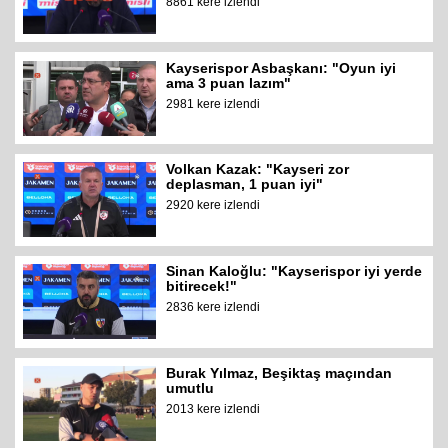
8861 kere izlendi
Kayserispor Asbaşkanı: "Oyun iyi
ama 3 puan lazım"
2981 kere izlendi
Volkan Kazak: "Kayseri zor
deplasman, 1 puan iyi"
2920 kere izlendi
Sinan Kaloğlu: "Kayserispor iyi yerde
bitirecek!"
2836 kere izlendi
Burak Yılmaz, Beşiktaş maçından
umutlu
2013 kere izlendi