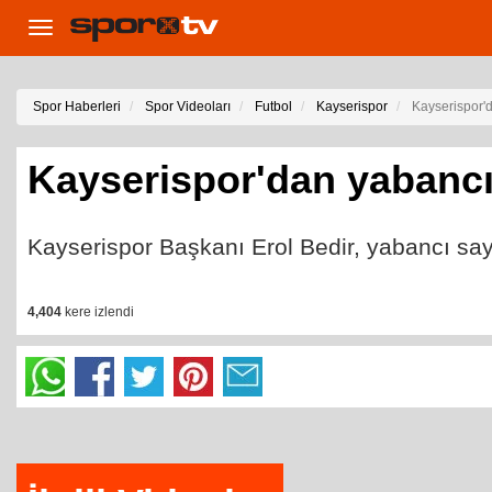
Toggle
navigation
Spor Haberleri
Spor Videoları
Futbol
Kayserispor
Kayserispor'd
Kayserispor'dan yabancı 
Kayserispor Başkanı Erol Bedir, yabancı sayısı
4,404
kere izlendi