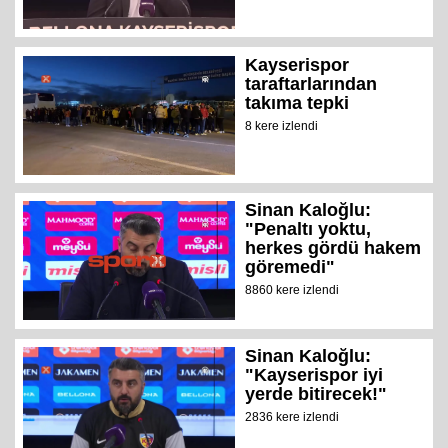
Kayserispor
taraftarlarından
takıma tepki
8 kere izlendi
Sinan Kaloğlu:
"Penaltı yoktu,
herkes gördü hakem
göremedi"
8860 kere izlendi
Sinan Kaloğlu:
"Kayserispor iyi
yerde bitirecek!"
2836 kere izlendi