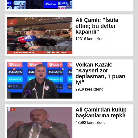
Ali Çamlı: "İstifa
ettim; bu defter
kapandı"
12316 kere izlendi
Volkan Kazak:
"Kayseri zor
deplasman, 1 puan
iyi"
2919 kere izlendi
Ali Çamlı'dan kulüp
başkanlarına tepki!
43592 kere izlendi