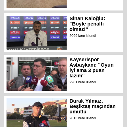
Sinan Kaloğlu:
"Böyle penaltı
olmaz!"
2099 kere izlendi
Kayserispor
Asbaşkanı: "Oyun
iyi ama 3 puan
lazım"
2981 kere izlendi
Burak Yılmaz,
Beşiktaş maçından
umutlu
2013 kere izlendi