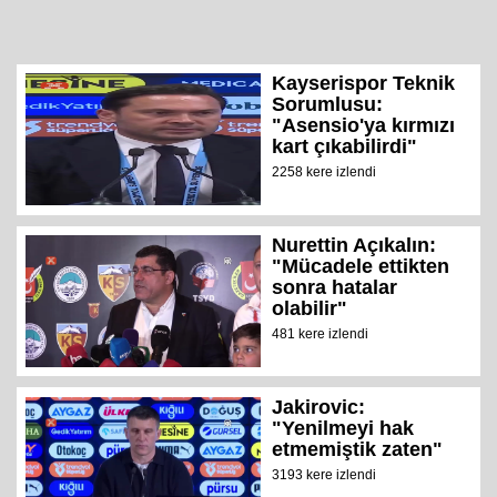
Kayserispor Teknik
Sorumlusu:
"Asensio'ya kırmızı
kart çıkabilirdi"
2258 kere izlendi
Nurettin Açıkalın:
"Mücadele ettikten
sonra hatalar
olabilir"
481 kere izlendi
Jakirovic:
"Yenilmeyi hak
etmemiştik zaten"
3193 kere izlendi