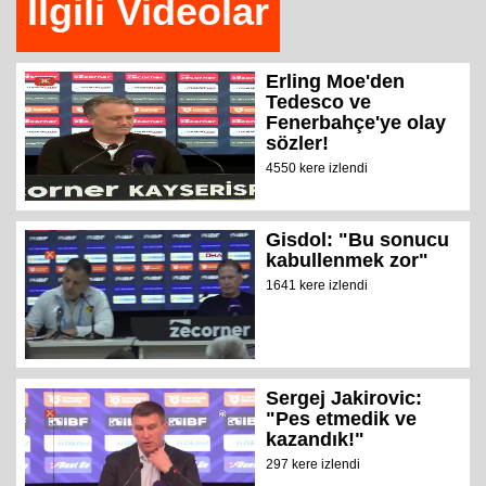
İlgili Videolar
Erling Moe'den
Tedesco ve
Fenerbahçe'ye olay
sözler!
4550 kere izlendi
Gisdol: "Bu sonucu
kabullenmek zor"
1641 kere izlendi
Sergej Jakirovic:
"Pes etmedik ve
kazandık!"
297 kere izlendi