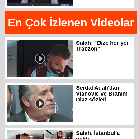
En Çok İzlenen Videolar
Salah: "Bize her yer
Trabzon"
Serdal Adalı'dan
Vlahovic ve Brahim
Diaz sözleri
Salah, İstanbul'a