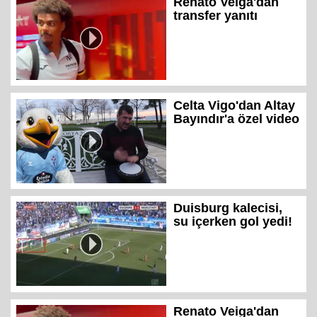
Renato Veiga'dan
transfer yanıtı
Celta Vigo'dan Altay
Bayındır'a özel video
Duisburg kalecisi,
su içerken gol yedi!
Renato Veiga'dan