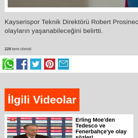
Kayserispor Teknik Direktörü Robert Prosine
olayların yaşanabileceğini belirtti.
228
kere izlendi
İlgili Videolar
Erling Moe'den
Tedesco ve
Fenerbahçe'ye olay
sözler!