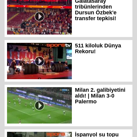
Galatasaray
tribünlerinden
Dursun Özbek'e
transfer tepkisi!
511 kiloluk Dünya
Rekoru!
Milan 2. galibiyetini
aldı! | Milan 3-0
Palermo
İspanyol su topu