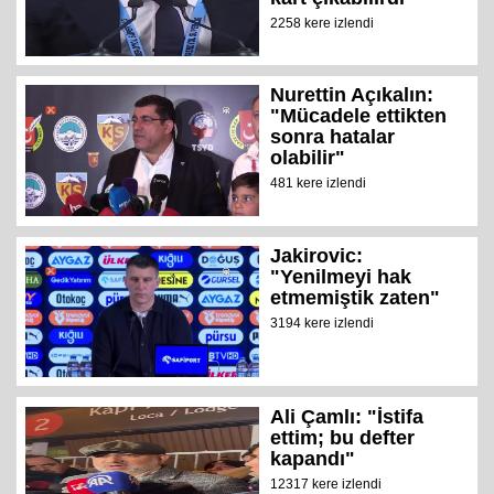
2258 kere izlendi
Nurettin Açıkalın:
"Mücadele ettikten
sonra hatalar
olabilir"
481 kere izlendi
Jakirovic:
"Yenilmeyi hak
etmemiştik zaten"
3194 kere izlendi
Ali Çamlı: "İstifa
ettim; bu defter
kapandı"
12317 kere izlendi