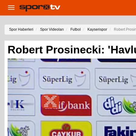
Toggle
navigation
Spor Haberleri
Spor Videoları
Futbol
Kayserispor
Robert Prosin
Robert Prosinecki: 'Havl