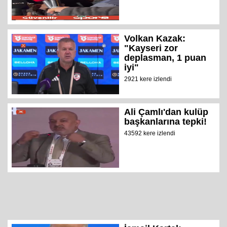
Volkan Kazak:
"Kayseri zor
deplasman, 1 puan
iyi"
2921 kere izlendi
Ali Çamlı'dan kulüp
başkanlarına tepki!
43592 kere izlendi