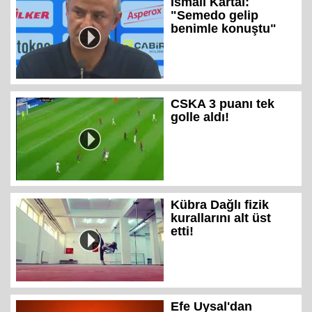
İsmail Kartal:
"Semedo gelip
benimle konuştu"
CSKA 3 puanı tek
golle aldı!
Kübra Dağlı fizik
kurallarını alt üst
etti!
Efe Uysal'dan