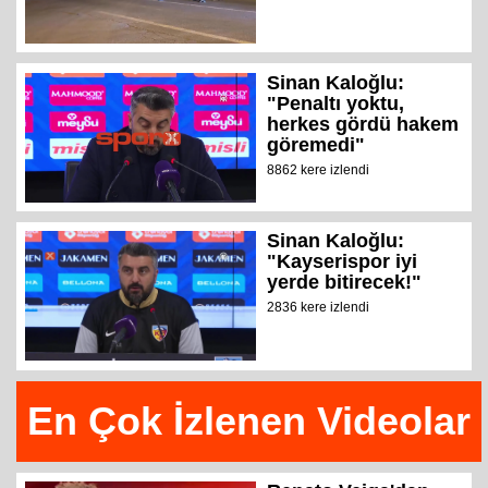
Sinan Kaloğlu:
"Penaltı yoktu,
herkes gördü hakem
göremedi"
8862 kere izlendi
Sinan Kaloğlu:
"Kayserispor iyi
yerde bitirecek!"
2836 kere izlendi
En Çok İzlenen Videolar