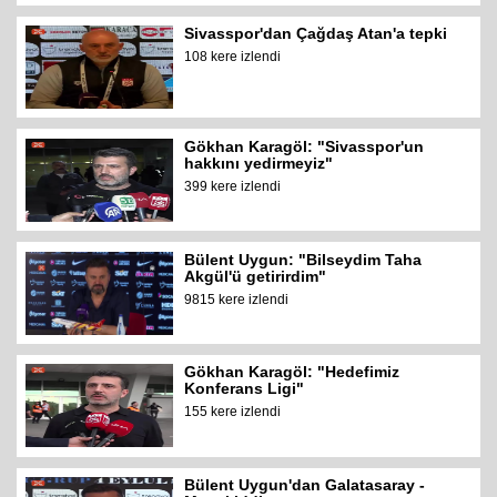
Sivasspor'dan Çağdaş Atan'a tepki
108 kere izlendi
Gökhan Karagöl: "Sivasspor'un
hakkını yedirmeyiz"
399 kere izlendi
Bülent Uygun: "Bilseydim Taha
Akgül'ü getirirdim"
9815 kere izlendi
Gökhan Karagöl: "Hedefimiz
Konferans Ligi"
155 kere izlendi
Bülent Uygun'dan Galatasaray -