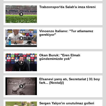
Trabzonspor'da Salah'a imza töreni
Vincenzo Italiano: "Tur atlamamız
gerekiyor"
Okan Buruk: "Eren Elmalı
gündemimizde yok"
Efsanevi yarış atı, Secretariat | 31 boy
fark... (Nostalji)
Sergen Yalçın'ın unutulmaz golleri