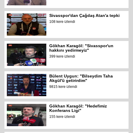
Sivasspor'dan Çağdaş Atan'a tepki
108 kere izlendi
Gökhan Karagöl: "Sivasspor'un
hakkını yedirmeyiz"
399 kere izlendi
Bülent Uygun: "Bilseydim Taha
Akgül'ü getirirdim"
9815 kere izlendi
Gökhan Karagöl: "Hedefimiz
Konferans Ligi"
155 kere izlendi