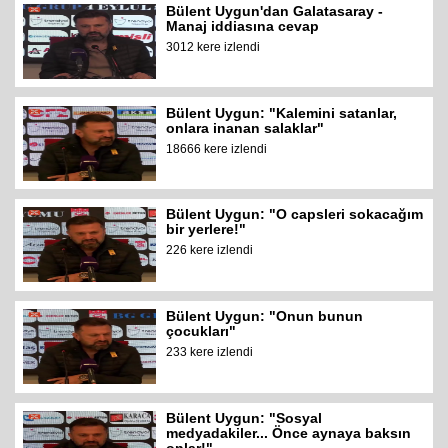
Bülent Uygun'dan Galatasaray -
Manaj iddiasına cevap
3012 kere izlendi
Bülent Uygun: "Kalemini satanlar,
onlara inanan salaklar"
18666 kere izlendi
Bülent Uygun: "O capsleri sokacağım
bir yerlere!"
226 kere izlendi
Bülent Uygun: "Onun bunun
çocukları"
233 kere izlendi
Bülent Uygun: "Sosyal
medyadakiler... Önce aynaya baksın
onlar!"