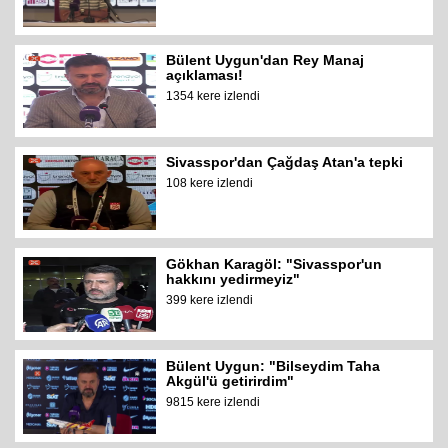
Bülent Uygun'dan Rey Manaj
açıklaması!
1354 kere izlendi
Sivasspor'dan Çağdaş Atan'a tepki
108 kere izlendi
Gökhan Karagöl: "Sivasspor'un
hakkını yedirmeyiz"
399 kere izlendi
Bülent Uygun: "Bilseydim Taha
Akgül'ü getirirdim"
9815 kere izlendi