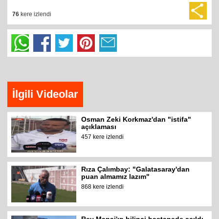
76
kere izlendi
İlgili Videolar
Osman Zeki Korkmaz'dan "istifa"
açıklaması
457 kere izlendi
Rıza Çalımbay: "Galatasaray'dan
puan almamız lazım"
868 kere izlendi
Rey Manaj'ın bilinci hastanede açıldı