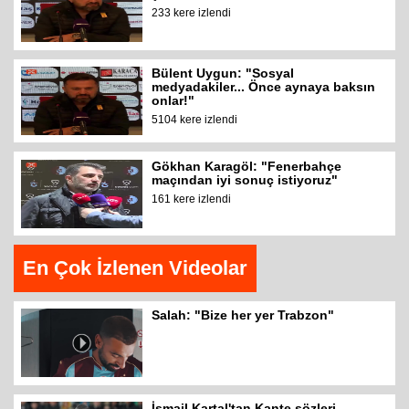
233 kere izlendi
Bülent Uygun: "Sosyal
medyadakiler... Önce aynaya baksın
onlar!"
5104 kere izlendi
Gökhan Karagöl: "Fenerbahçe
maçından iyi sonuç istiyoruz"
161 kere izlendi
En Çok İzlenen Videolar
Salah: "Bize her yer Trabzon"
İsmail Kartal'tan Kante sözleri