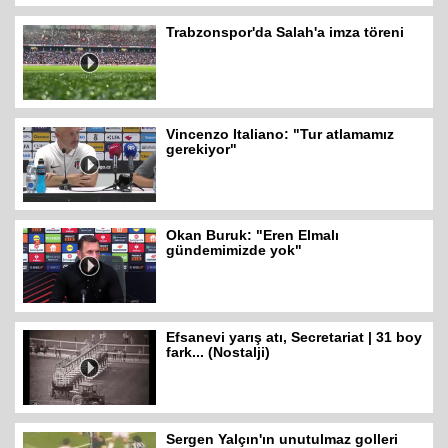
Trabzonspor'da Salah'a imza töreni
Vincenzo Italiano: "Tur atlamamız
gerekiyor"
Okan Buruk: "Eren Elmalı
gündemimizde yok"
Efsanevi yarış atı, Secretariat | 31 boy
fark... (Nostalji)
Sergen Yalçın'ın unutulmaz golleri