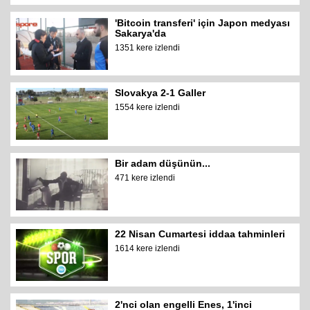
'Bitcoin transferi' için Japon medyası
Sakarya'da
1351 kere izlendi
Slovakya 2-1 Galler
1554 kere izlendi
Bir adam düşünün...
471 kere izlendi
22 Nisan Cumartesi iddaa tahminleri
1614 kere izlendi
2'nci olan engelli Enes, 1'inci