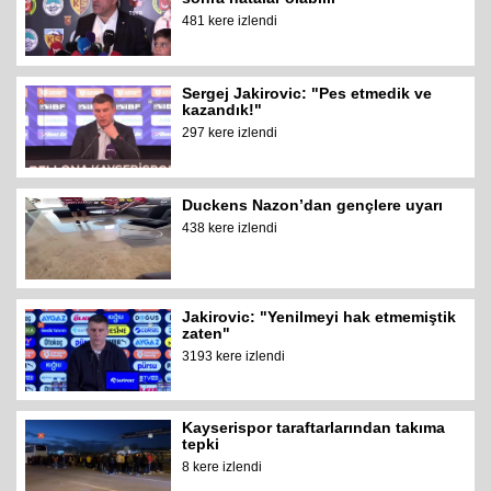
481 kere izlendi
Sergej Jakirovic: "Pes etmedik ve
kazandık!"
297 kere izlendi
Duckens Nazon’dan gençlere uyarı
438 kere izlendi
Jakirovic: "Yenilmeyi hak etmemiştik
zaten"
3193 kere izlendi
Kayserispor taraftarlarından takıma
tepki
8 kere izlendi