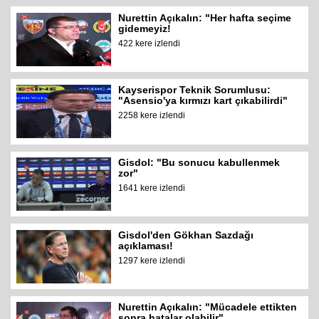
Nurettin Açıkalın: "Her hafta seçime
gidemeyiz!
422 kere izlendi
Kayserispor Teknik Sorumlusu:
"Asensio'ya kırmızı kart çıkabilirdi"
2258 kere izlendi
Gisdol: "Bu sonucu kabullenmek
zor"
1641 kere izlendi
Gisdol'den Gökhan Sazdağı
açıklaması!
1297 kere izlendi
Nurettin Açıkalın: "Mücadele ettikten
sonra hatalar olabilir"