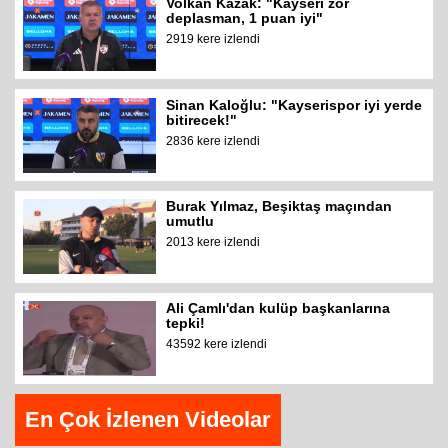
Volkan Kazak: "Kayseri zor
deplasman, 1 puan iyi"
2919 kere izlendi
Sinan Kaloğlu: "Kayserispor iyi yerde
bitirecek!"
2836 kere izlendi
Burak Yılmaz, Beşiktaş maçından
umutlu
2013 kere izlendi
Ali Çamlı'dan kulüp başkanlarına
tepki!
43592 kere izlendi
En Çok İzlenen Videolar