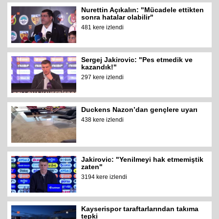
Nurettin Açıkalın: "Mücadele ettikten
sonra hatalar olabilir"
481 kere izlendi
Sergej Jakirovic: "Pes etmedik ve
kazandık!"
297 kere izlendi
Duckens Nazon’dan gençlere uyarı
438 kere izlendi
Jakirovic: "Yenilmeyi hak etmemiştik
zaten"
3194 kere izlendi
Kayserispor taraftarlarından takıma
tepki