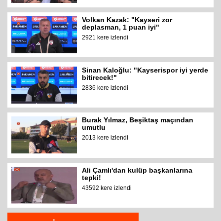
Volkan Kazak: "Kayseri zor
deplasman, 1 puan iyi"
2921 kere izlendi
Sinan Kaloğlu: "Kayserispor iyi yerde
bitirecek!"
2836 kere izlendi
Burak Yılmaz, Beşiktaş maçından
umutlu
2013 kere izlendi
Ali Çamlı'dan kulüp başkanlarına
tepki!
43592 kere izlendi