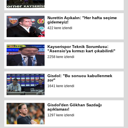
Nurettin Açıkalın: "Her hafta seçime
gidemeyiz!
422 kere izlendi
Kayserispor Teknik Sorumlusu:
"Asensio'ya kırmızı kart çıkabilirdi"
2258 kere izlendi
Gisdol: "Bu sonucu kabullenmek
zor"
1641 kere izlendi
Gisdol'den Gökhan Sazdağı
açıklaması!
1297 kere izlendi