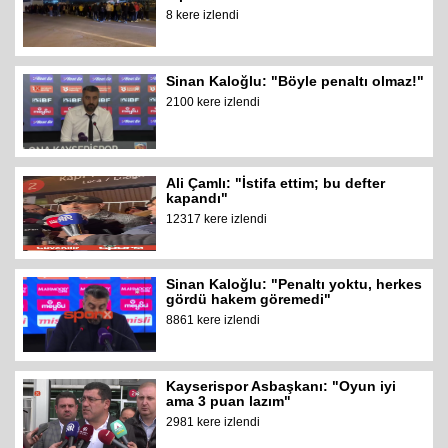
8 kere izlendi
Sinan Kaloğlu: "Böyle penaltı olmaz!"
2100 kere izlendi
Ali Çamlı: "İstifa ettim; bu defter
kapandı"
12317 kere izlendi
Sinan Kaloğlu: "Penaltı yoktu, herkes
gördü hakem göremedi"
8861 kere izlendi
Kayserispor Asbaşkanı: "Oyun iyi
ama 3 puan lazım"
2981 kere izlendi