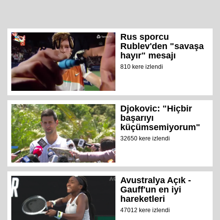
Rus sporcu
Rublev'den "savaşa
hayır" mesajı
810 kere izlendi
Djokovic: "Hiçbir
başarıyı
küçümsemiyorum"
32650 kere izlendi
Avustralya Açık -
Gauff'un en iyi
hareketleri
47012 kere izlendi