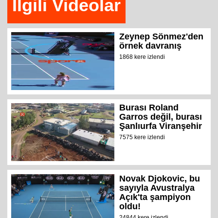
İlgili Videolar
Zeynep Sönmez'den
örnek davranış
1868 kere izlendi
Burası Roland
Garros değil, burası
Şanlıurfa Viranşehir
7575 kere izlendi
Novak Djokovic, bu
sayıyla Avustralya
Açık'ta şampiyon
oldu!
24844 kere izlendi