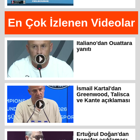
En Çok İzlenen Videolar
Italiano'dan Ouattara
yanıtı
İsmail Kartal'dan
Greenwood, Talisca
ve Kante açıklaması
Ertuğrul Doğan'dan