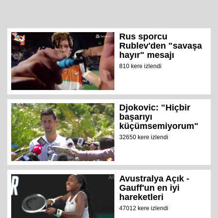
Rus sporcu
Rublev'den "savaşa
hayır" mesajı
810 kere izlendi
Djokovic: "Hiçbir
başarıyı
küçümsemiyorum"
32650 kere izlendi
Avustralya Açık -
Gauff'un en iyi
hareketleri
47012 kere izlendi