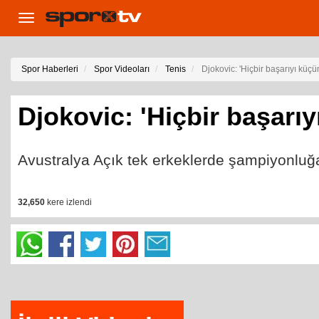
Toggle
navigation
Spor Haberleri
Spor Videoları
Tenis
Djokovic: 'Hiçbir başarıyı kü
Djokovic: 'Hiçbir başar
Avustralya Açık tek erkeklerde şampiyonluğa
32,650
kere izlendi