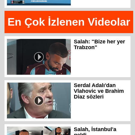
En Çok İzlenen Videolar
Salah: "Bize her yer
Trabzon"
Serdal Adalı'dan
Vlahovic ve Brahim
Diaz sözleri
Salah, İstanbul'a