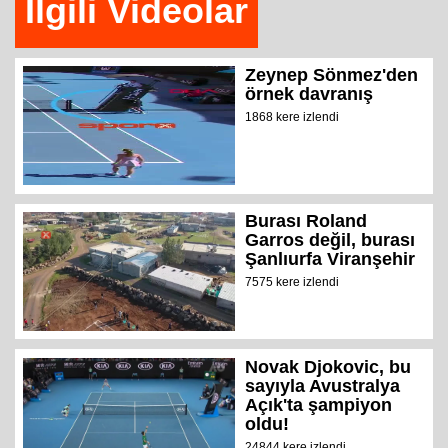
İlgili Videolar
Zeynep Sönmez'den
örnek davranış
1868 kere izlendi
Burası Roland
Garros değil, burası
Şanlıurfa Viranşehir
7575 kere izlendi
Novak Djokovic, bu
sayıyla Avustralya
Açık'ta şampiyon
oldu!
24844 kere izlendi