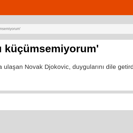
çümsemiyorum'
ıyı küçümsemiyorum'
 ulaşan Novak Djokovic, duygularını dile getird