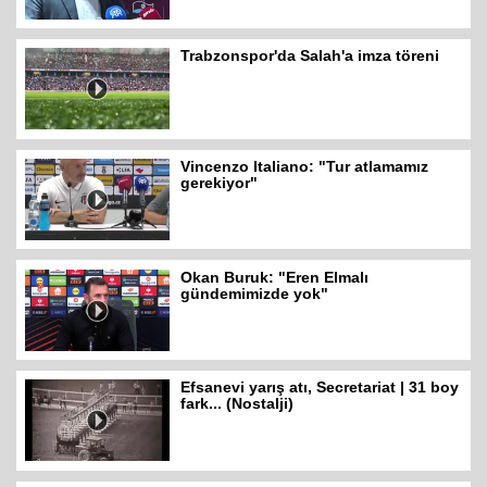
Trabzonspor'da Salah'a imza töreni
Vincenzo Italiano: "Tur atlamamız
gerekiyor"
Okan Buruk: "Eren Elmalı
gündemimizde yok"
Efsanevi yarış atı, Secretariat | 31 boy
fark... (Nostalji)