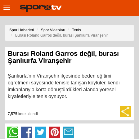
Toggle
navigation
Spor Haberleri
Spor Videoları
Tenis
Burası Roland Garros değil, burası Şanlıurfa Viranşehir
Burası Roland Garros değil, burası
Şanlıurfa Viranşehir
Şanlıurfa'nın Viranşehir ilçesinde beden eğitimi
öğretmeni sayesinde tenisle tanışan köylüler, kendi
imkanlarıyla korta dönüştürdükleri alanda yöresel
kıyafetleriyle tenis oynuyor.
7,575
kere izlendi