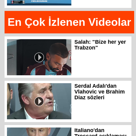
En Çok İzlenen Videolar
Salah: "Bize her yer
Trabzon"
Serdal Adalı'dan
Vlahovic ve Brahim
Diaz sözleri
Italiano'dan