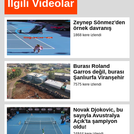
İlgili Videolar
Zeynep Sönmez'den
örnek davranış
1868 kere izlendi
Burası Roland
Garros değil, burası
Şanlıurfa Viranşehir
7575 kere izlendi
Novak Djokovic, bu
sayıyla Avustralya
Açık'ta şampiyon
oldu!
24844 kere izlendi