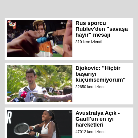
Rus sporcu
Rublev'den "savaşa
hayır" mesajı
810 kere izlendi
Djokovic: "Hiçbir
başarıyı
küçümsemiyorum"
32650 kere izlendi
Avustralya Açık -
Gauff'un en iyi
hareketleri
47012 kere izlendi