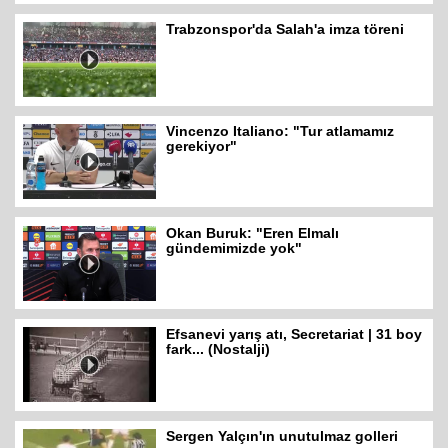
Trabzonspor'da Salah'a imza töreni
Vincenzo Italiano: "Tur atlamamız
gerekiyor"
Okan Buruk: "Eren Elmalı
gündemimizde yok"
Efsanevi yarış atı, Secretariat | 31 boy
fark... (Nostalji)
Sergen Yalçın'ın unutulmaz golleri