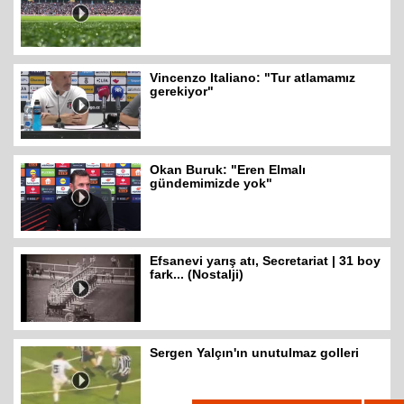
Vincenzo Italiano: "Tur atlamamız
gerekiyor"
Okan Buruk: "Eren Elmalı
gündemimizde yok"
Efsanevi yarış atı, Secretariat | 31 boy
fark... (Nostalji)
Sergen Yalçın'ın unutulmaz golleri