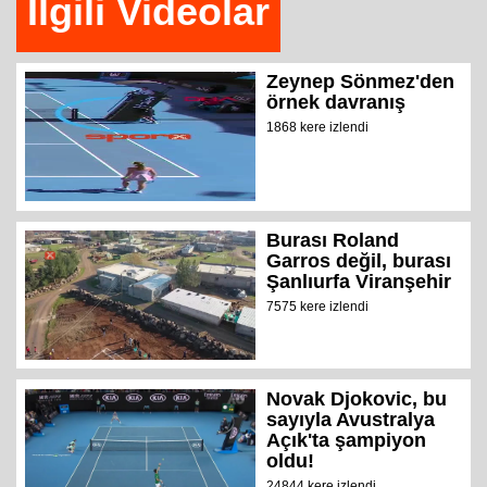
İlgili Videolar
Zeynep Sönmez'den
örnek davranış
1868 kere izlendi
Burası Roland
Garros değil, burası
Şanlıurfa Viranşehir
7575 kere izlendi
Novak Djokovic, bu
sayıyla Avustralya
Açık'ta şampiyon
oldu!
24844 kere izlendi