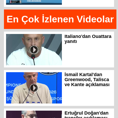
En Çok İzlenen Videolar
Italiano'dan Ouattara
yanıtı
İsmail Kartal'dan
Greenwood, Talisca
ve Kante açıklaması
Ertuğrul Doğan'dan