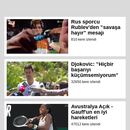
Rus sporcu
Rublev'den "savaşa
hayır" mesajı
810 kere izlendi
Djokovic: "Hiçbir
başarıyı
küçümsemiyorum"
32650 kere izlendi
Avustralya Açık -
Gauff'un en iyi
hareketleri
47012 kere izlendi