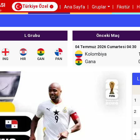
Türkiye Özel
Ana Sayfa
Gruplar
Fikstür
H
L Grubu
Önceki Maç
04 Temmuz 2026 Cumartesi 04:30
Kolombiya
ING
HIR
GAN
PAN
Gana
L
1
2
3
4