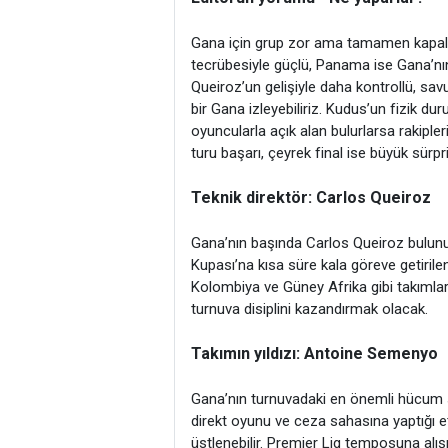
Gana için grup zor ama tamamen kapalı d
tecrübesiyle güçlü, Panama ise Gana’nı
Queiroz’un gelişiyle daha kontrollü, s
bir Gana izleyebiliriz. Kudus’un fizik d
oyuncularla açık alan bulurlarsa rakipler
turu başarı, çeyrek final ise büyük sürpri
Teknik direktör: Carlos Queiroz
Gana’nın başında Carlos Queiroz bulun
Kupası’na kısa süre kala göreve getirile
Kolombiya ve Güney Afrika gibi takımlar
turnuva disiplini kazandırmak olacak.
Takımın yıldızı: Antoine Semenyo
Gana’nın turnuvadaki en önemli hücum si
direkt oyunu ve ceza sahasına yaptığı etk
üstlenebilir. Premier Lig temposuna al