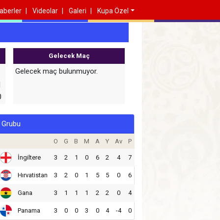
aberler
Videolar
Galeri
Kupa Özel
Gelecek Maç
Gelecek maç bulunmuyor.
1
0
 Grubu
O
G
B
M
A
Y
Av
P
İngiltere
3
2
1
0
6
2
4
7
Hırvatistan
3
2
0
1
5
5
0
6
Gana
3
1
1
1
2
2
0
4
Panama
3
0
0
3
0
4
-4
0