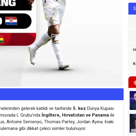
S
H
K
lerinden gelerek katıldı ve tarihinde
5. kez
Dünya Kupası
turnuvada L Grubu’nda
İngiltere, Hırvatistan ve Panama
ile
s, Antoine Semenyo, Thomas Partey, Jordan Ayew, Inaki
lemana gibi dikkat çekici isimler bulunuyor.