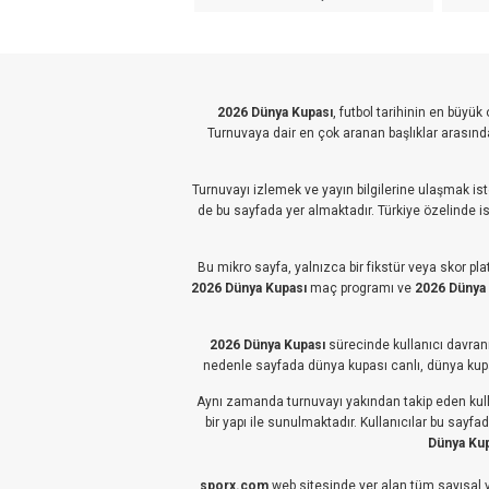
2026 Dünya Kupası
, futbol tarihinin en büyü
Turnuvaya dair en çok aranan başlıklar arasınd
Turnuvayı izlemek ve yayın bilgilerine ulaşmak ist
de bu sayfada yer almaktadır. Türkiye özelinde ise
Bu mikro sayfa, yalnızca bir fikstür veya skor pl
2026 Dünya Kupası
maç programı ve
2026 Dünya
2026 Dünya Kupası
sürecinde kullanıcı davranış
nedenle sayfada dünya kupası canlı, dünya kupas
Aynı zamanda turnuvayı yakından takip eden kull
bir yapı ile sunulmaktadır. Kullanıcılar bu say
Dünya Kup
sporx.com
web sitesinde yer alan tüm sayısal ver