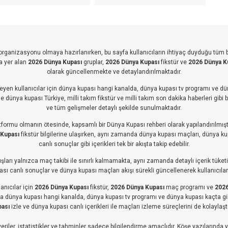
k organizasyonu olmaya hazırlanırken, bu sayfa kullanıcıların ihtiyaç duyduğu tüm 
a yer alan
2026 Dünya Kupası
gruplar,
2026 Dünya Kupası
fikstür ve
2026 Dünya K
olarak güncellenmekte ve detaylandırılmaktadır.
eyen kullanıcılar için dünya kupası hangi kanalda, dünya kupası tv programı ve dün
 dünya kupası Türkiye, milli takım fikstür ve milli takım son dakika haberleri gibi 
ve tüm gelişmeler detaylı şekilde sunulmaktadır.
atformu olmanın ötesinde, kapsamlı bir Dünya Kupası rehberi olarak yapılandırılmıştı
 Kupası
fikstür bilgilerine ulaşırken, aynı zamanda dünya kupası maçları, dünya k
canlı sonuçlar gibi içerikleri tek bir akışta takip edebilir.
ları yalnızca maç takibi ile sınırlı kalmamakta, aynı zamanda detaylı içerik tüketimi
ı canlı sonuçlar ve dünya kupası maçları akışı sürekli güncellenerek kullanıcıları
anıcılar için
2026 Dünya Kupası
fikstür,
2026 Dünya Kupası
maç programı ve
2026
fada dünya kupası hangi kanalda, dünya kupası tv programı ve dünya kupası kaçta gi
ası
izle ve dünya kupası canlı içerikleri ile maçları izleme süreçlerini de kolaylaşt
iler, istatistikler ve tahminler sadece bilgilendirme amaçlıdır. Köşe yazılarında yer 