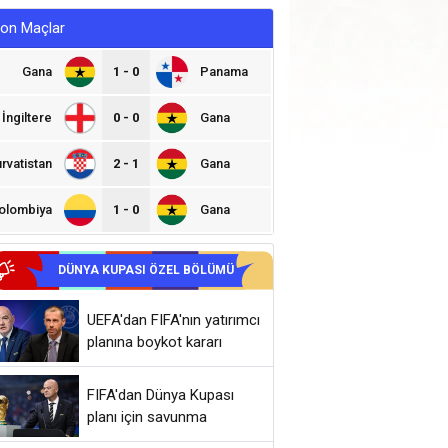
on Maçlar
Gana
1 - 0
Panama
İngiltere
0 - 0
Gana
ırvatistan
2 - 1
Gana
olombiya
1 - 0
Gana
DÜNYA KUPASI ÖZEL BÖLÜMÜ
UEFA'dan FIFA'nın yatırımcı
planına boykot kararı
FIFA'dan Dünya Kupası
planı için savunma