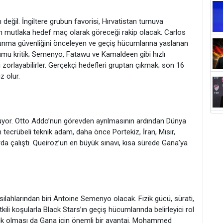
eğil. İngiltere grubun favorisi, Hırvatistan turnuva
n mutlaka hedef maç olarak göreceği rakip olacak. Carlos
avunma güvenliğini önceleyen ve geçiş hücumlarına yaslanan
urumu kritik; Semenyo, Fatawu ve Kamaldeen gibi hızlı
i zorlayabilirler. Gerçekçi hedefleri gruptan çıkmak; son 16
z olur.
uyor. Otto Addo’nun görevden ayrılmasının ardından Dünya
n tecrübeli teknik adam, daha önce Portekiz, İran, Mısır,
da çalıştı. Queiroz’un en büyük sınavı, kısa sürede Gana’ya
lahlarından biri Antoine Semenyo olacak. Fizik gücü, sürati,
ili koşularla Black Stars’ın geçiş hücumlarında belirleyici rol
ışık olması da Gana için önemli bir avantaj. Mohammed