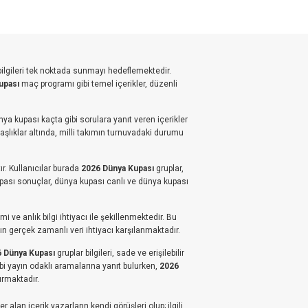
bilgileri tek noktada sunmayı hedeflemektedir.
upası
maç programı gibi temel içerikler, düzenli
ya kupası kaçta gibi sorulara yanıt veren içerikler
başlıklar altında, milli takımın turnuvadaki durumu
r. Kullanıcılar burada
2026 Dünya Kupası
gruplar,
upası sonuçlar, dünya kupası canlı ve dünya kupası
 ve anlık bilgi ihtiyacı ile şekillenmektedir. Bu
n gerçek zamanlı veri ihtiyacı karşılanmaktadır.
 Dünya Kupası
gruplar bilgileri, sade ve erişilebilir
bi yayın odaklı aramalarına yanıt bulurken,
2026
ırmaktadır.
alan içerik yazarların kendi görüşleri olup; ilgili