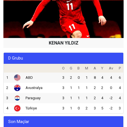
KENAN YILDIZ
D Grubu
O
G
B
M
A
Y
Av
P
1
ABD
3
2
0
1
8
4
4
6
2
Avustralya
3
1
1
1
2
2
0
4
3
Paraguay
3
1
1
1
2
4
-2
4
4
Türkiye
3
1
0
2
3
5
-2
3
Son Maçlar