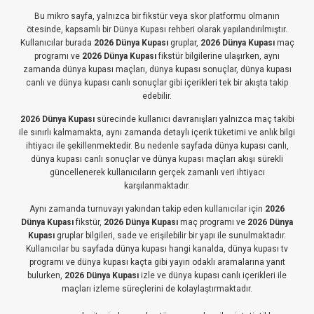
Bu mikro sayfa, yalnızca bir fikstür veya skor platformu olmanın
ötesinde, kapsamlı bir Dünya Kupası rehberi olarak yapılandırılmıştır.
Kullanıcılar burada
2026 Dünya Kupası
gruplar,
2026 Dünya Kupası
maç
programı ve
2026 Dünya Kupası
fikstür bilgilerine ulaşırken, aynı
zamanda dünya kupası maçları, dünya kupası sonuçlar, dünya kupası
canlı ve dünya kupası canlı sonuçlar gibi içerikleri tek bir akışta takip
edebilir.
2026 Dünya Kupası
sürecinde kullanıcı davranışları yalnızca maç takibi
ile sınırlı kalmamakta, aynı zamanda detaylı içerik tüketimi ve anlık bilgi
ihtiyacı ile şekillenmektedir. Bu nedenle sayfada dünya kupası canlı,
dünya kupası canlı sonuçlar ve dünya kupası maçları akışı sürekli
güncellenerek kullanıcıların gerçek zamanlı veri ihtiyacı
karşılanmaktadır.
Aynı zamanda turnuvayı yakından takip eden kullanıcılar için
2026
Dünya Kupası
fikstür,
2026 Dünya Kupası
maç programı ve
2026 Dünya
Kupası
gruplar bilgileri, sade ve erişilebilir bir yapı ile sunulmaktadır.
Kullanıcılar bu sayfada dünya kupası hangi kanalda, dünya kupası tv
programı ve dünya kupası kaçta gibi yayın odaklı aramalarına yanıt
bulurken,
2026 Dünya Kupası
izle ve dünya kupası canlı içerikleri ile
maçları izleme süreçlerini de kolaylaştırmaktadır.