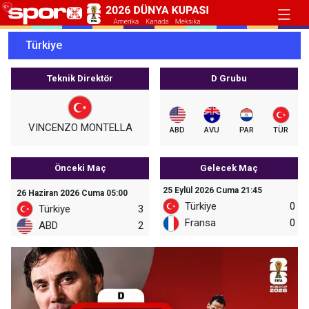
Türkiye
Teknik Direktör
D Grubu
VINCENZO MONTELLA
ABD
AVU
PAR
TÜR
Önceki Maç
Gelecek Maç
25 Eylül 2026 Cuma 21:45
26 Haziran 2026 Cuma 05:00
Türkiye
0
Türkiye
3
Fransa
0
ABD
2