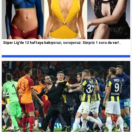
Süper Lig'de 12 haftaya bakıyoruz; soruyoruz: Sürpriz 1 soru da var!..