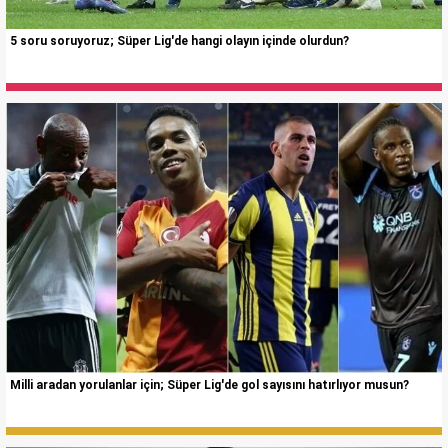
5 soru soruyoruz; Süper Lig'de hangi olayın içinde olurdun?
Milli aradan yorulanlar için; Süper Lig'de gol sayısını hatırlıyor musun?