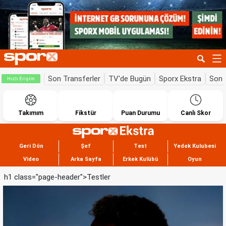
Son Transferler
TV'de Bugün
Sporx Ekstra
Son 
Hızlı Erişim
Takımım
Fikstür
Puan Durumu
Canlı Skor
Geri Dön
Şef
Test
Yedek Kulubesi
Video
Arka Sayfa
Erkek Kulübü
Oyun
h1 class="page-header">Testler