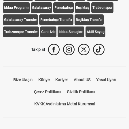
iddaa Programı
Galatasaray
Fenerbahçe
Beşiktaş
Trabzonspor
Galatasaray Transfer
Fenerbahçe Transfer
Beşiktaş Transfer
Trabzonspor Transfer
Canlı İzle
iddaa Sonuçları
Aktif Sayaç
Takip Et
Bize Ulaşın
Künye
Kariyer
About US
Yasal Uyarı
Çerez Politikası
Gizlilik Politikası
KVKK Aydınlatma Metni Kurumsal