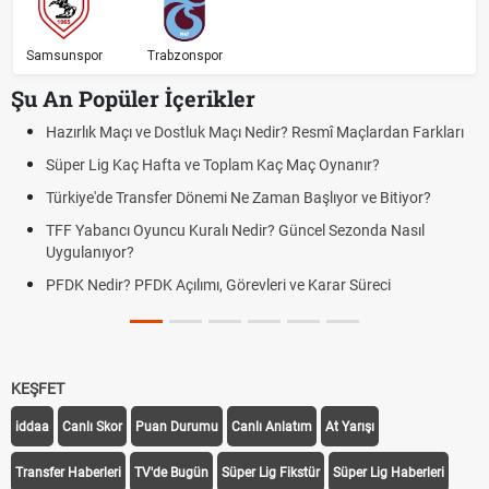
Samsunspor
Trabzonspor
Şu An Popüler İçerikler
Hazırlık Maçı ve Dostluk Maçı Nedir? Resmî Maçlardan Farkları
Süper Lig Kaç Hafta ve Toplam Kaç Maç Oynanır?
Türkiye'de Transfer Dönemi Ne Zaman Başlıyor ve Bitiyor?
TFF Yabancı Oyuncu Kuralı Nedir? Güncel Sezonda Nasıl
Uygulanıyor?
PFDK Nedir? PFDK Açılımı, Görevleri ve Karar Süreci
KEŞFET
iddaa
Canlı Skor
Puan Durumu
Canlı Anlatım
At Yarışı
Transfer Haberleri
TV'de Bugün
Süper Lig Fikstür
Süper Lig Haberleri