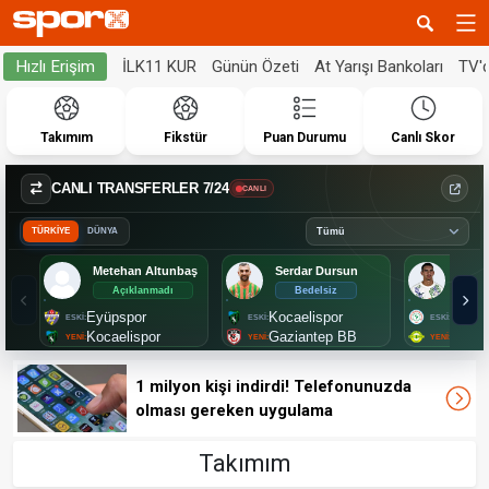
İLK11 KUR
Günün Özeti
At Yarışı Bankoları
TV'
Hızlı Erişim
Takımım
Fikstür
Puan Durumu
Canlı Skor
CANLI TRANSFERLER 7/24
CANLI
TÜRKİYE
DÜNYA
Metehan Altunbaş
Serdar Dursun
Altin 
Açıklanmadı
Bedelsiz
Aç
Eyüpspor
Kocaelispor
Çayku
Kocaelispor
Gaziantep BB
Esenl
1 milyon kişi indirdi! Telefonunuzda
olması gereken uygulama
Takımım