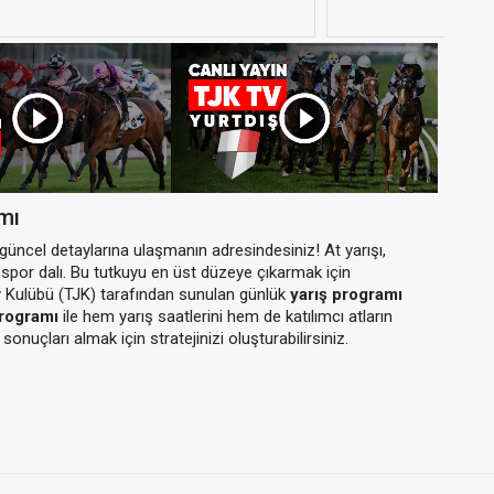
amı
n güncel detaylarına ulaşmanın adresindesiniz! At yarışı,
ir spor dalı. Bu tutkuyu en üst düzeye çıkarmak için
y Kulübü (TJK) tarafından sunulan günlük
yarış programı
programı
ile hem yarış saatlerini hem de katılımcı atların
sonuçları almak için stratejinizi oluşturabilirsiniz.
aylaşıldığı kapsamı bir rehberdir. Hangi hipodromda, hangi
önceki performanslarını ve pist koşullarını öğrenmek için ideal