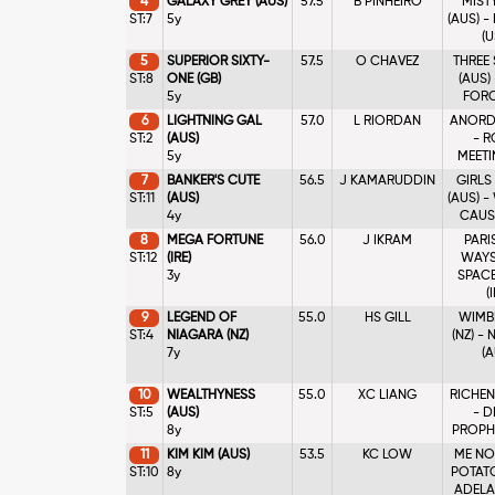
4
GALAXY GREY (AUS)
57.5
B PINHEIRO
MIST
ST:7
5y
(AUS) -
(U
5
SUPERIOR SIXTY-
57.5
O CHAVEZ
THREE
ST:8
ONE (GB)
(AUS)
5y
FORCE
6
LIGHTNING GAL
57.0
L RIORDAN
ANORDE
ST:2
(AUS)
- R
5y
MEETIN
7
BANKER'S CUTE
56.5
J KAMARUDDIN
GIRLS
ST:11
(AUS)
(AUS) 
4y
CAUSE
8
MEGA FORTUNE
56.0
J IKRAM
PARI
ST:12
(IRE)
WAYS 
3y
SPACE
(
9
LEGEND OF
55.0
HS GILL
WIMB
ST:4
NIAGARA (NZ)
(NZ) -
7y
(A
10
WEALTHYNESS
55.0
XC LIANG
RICHEN
ST:5
(AUS)
- D
8y
PROPHE
11
KIM KIM (AUS)
53.5
KC LOW
ME NO
ST:10
8y
POTATO
ADELAI