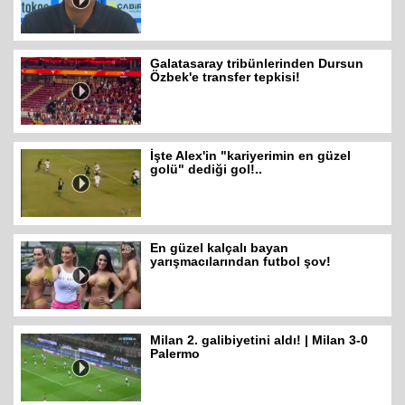
Galatasaray tribünlerinden Dursun
Özbek'e transfer tepkisi!
İşte Alex'in "kariyerimin en güzel
golü" dediği gol!..
En güzel kalçalı bayan
yarışmacılarından futbol şov!
Milan 2. galibiyetini aldı! | Milan 3-0
Palermo