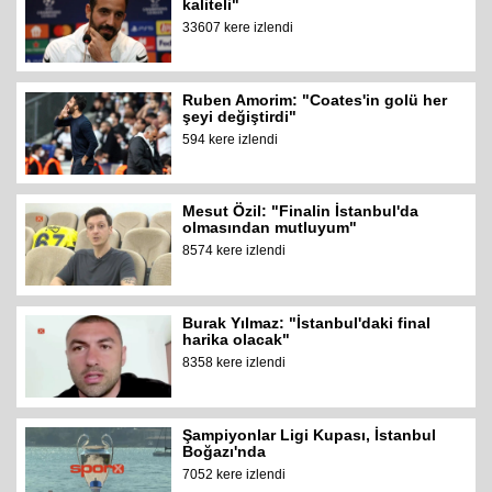
kaliteli"
33607 kere izlendi
Ruben Amorim: "Coates'in golü her
şeyi değiştirdi"
594 kere izlendi
Mesut Özil: "Finalin İstanbul'da
olmasından mutluyum"
8574 kere izlendi
Burak Yılmaz: "İstanbul'daki final
harika olacak"
8358 kere izlendi
Şampiyonlar Ligi Kupası, İstanbul
Boğazı'nda
7052 kere izlendi