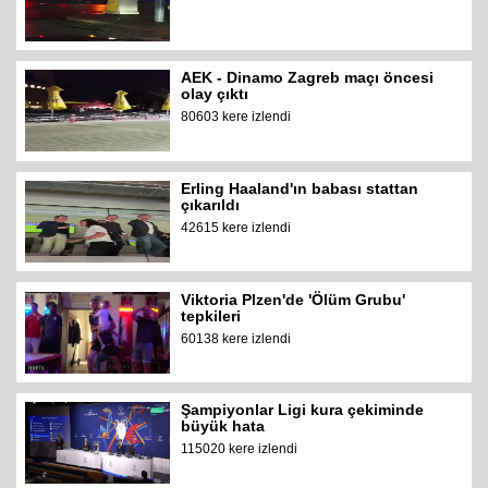
AEK - Dinamo Zagreb maçı öncesi
olay çıktı
80603 kere izlendi
Erling Haaland'ın babası stattan
çıkarıldı
42615 kere izlendi
Viktoria Plzen'de 'Ölüm Grubu'
tepkileri
60138 kere izlendi
Şampiyonlar Ligi kura çekiminde
büyük hata
115020 kere izlendi