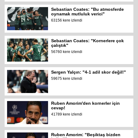
Sebastian Coates: "Bu atmosferde
oynamak mutluluk verici"
63156 kere izlendi
Sebastian Coates: "Kornerlere çok
çalıştık"
56760 kere izlendi
Sergen Yalçın: "4-1 adil skor değil!"
59675 kere izlendi
Ruben Amorim'den kornerler için
cevap!
41789 kere izlendi
Ruben Amorim: "Beşiktaş bizden