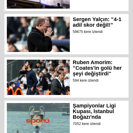
Sergen Yalçın: "4-1
adil skor değil!"
59675 kere izlendi
Ruben Amorim:
"Coates'in golü her
şeyi değiştirdi"
594 kere izlendi
Şampiyonlar Ligi
Kupası, İstanbul
Boğazı'nda
7052 kere izlendi