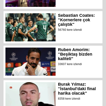
Sebastian Coates:
"Kornerlere çok
çalıştık"
56760 kere izlendi
Ruben Amorim:
"Beşiktaş bizden
kaliteli"
33607 kere izlendi
Burak Yılmaz:
"İstanbul'daki final
harika olacak"
8358 kere izlendi