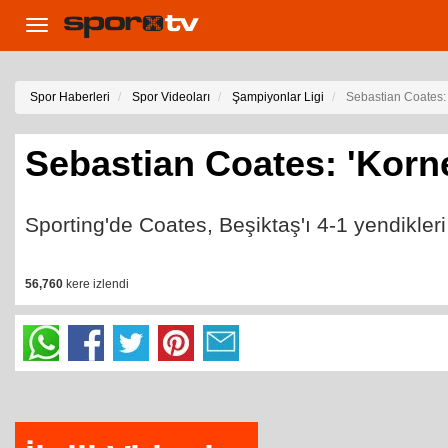
Toggle
navigation
Spor Haberleri
Spor Videoları
Şampiyonlar Ligi
Sebastian Coates: '
Sebastian Coates: 'Korner
Sporting'de Coates, Beşiktaş'ı 4-1 yendikle
56,760
kere izlendi