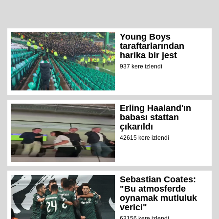
Young Boys
taraftarlarından
harika bir jest
937 kere izlendi
Erling Haaland'ın
babası stattan
çıkarıldı
42615 kere izlendi
Sebastian Coates:
"Bu atmosferde
oynamak mutluluk
verici"
63156 kere izlendi