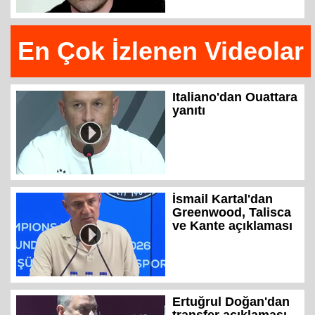
En Çok İzlenen Videolar
Italiano'dan Ouattara
yanıtı
İsmail Kartal'dan
Greenwood, Talisca
ve Kante açıklaması
Ertuğrul Doğan'dan