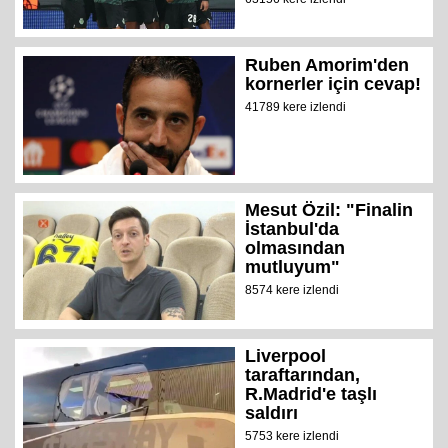
Ruben Amorim'den
kornerler için cevap!
41789 kere izlendi
Mesut Özil: "Finalin
İstanbul'da
olmasından
mutluyum"
8574 kere izlendi
Liverpool
taraftarından,
R.Madrid'e taşlı
saldırı
5753 kere izlendi