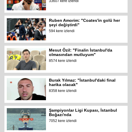
33607 kere izlendi
Ruben Amorim: "Coates'in golü her
şeyi değiştirdi"
594 kere izlendi
Mesut Özil: "Finalin İstanbul'da
olmasından mutluyum"
8574 kere izlendi
Burak Yılmaz: "İstanbul'daki final
harika olacak"
8358 kere izlendi
Şampiyonlar Ligi Kupası, İstanbul
Boğazı'nda
7052 kere izlendi