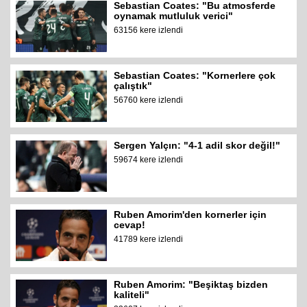
Sebastian Coates: "Bu atmosferde
oynamak mutluluk verici"
63156 kere izlendi
Sebastian Coates: "Kornerlere çok
çalıştık"
56760 kere izlendi
Sergen Yalçın: "4-1 adil skor değil!"
59674 kere izlendi
Ruben Amorim'den kornerler için
cevap!
41789 kere izlendi
Ruben Amorim: "Beşiktaş bizden
kaliteli"