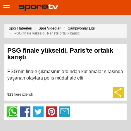
Toggle
navigation
Spor Haberleri
Spor Videoları
Şampiyonlar Ligi
PSG finale yükseldi, Paris'te ortalık karıştı
PSG finale yükseldi, Paris'te ortalık
karıştı
PSG'nin finale çıkmasının ardından kutlamalar sırasında
yaşanan olaylara polis müdahale etti.
823
kere izlendi