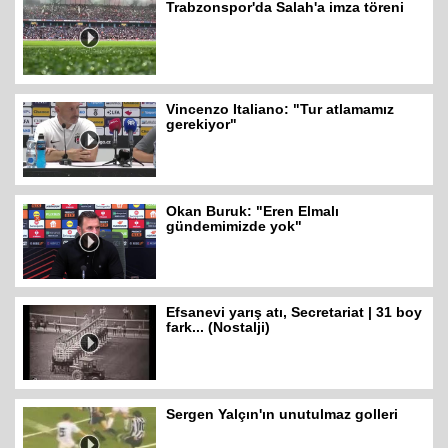
Trabzonspor'da Salah'a imza töreni
Vincenzo Italiano: "Tur atlamamız
gerekiyor"
Okan Buruk: "Eren Elmalı
gündemimizde yok"
Efsanevi yarış atı, Secretariat | 31 boy
fark... (Nostalji)
Sergen Yalçın'ın unutulmaz golleri