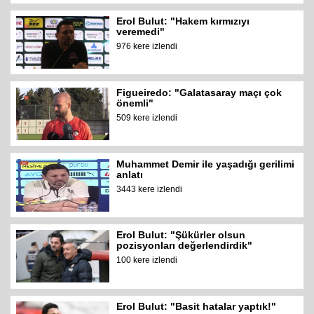
Erol Bulut: "Hakem kırmızıyı
veremedi"
976 kere izlendi
Figueiredo: "Galatasaray maçı çok
önemli"
509 kere izlendi
Muhammet Demir ile yaşadığı gerilimi
anlatı
3443 kere izlendi
Erol Bulut: "Şükürler olsun
pozisyonları değerlendirdik"
100 kere izlendi
Erol Bulut: "Basit hatalar yaptık!"