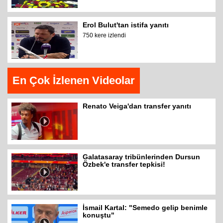
Erol Bulut'tan istifa yanıtı
750 kere izlendi
En Çok İzlenen Videolar
Renato Veiga'dan transfer yanıtı
Galatasaray tribünlerinden Dursun
Özbek'e transfer tepkisi!
İsmail Kartal: "Semedo gelip benimle
konuştu"