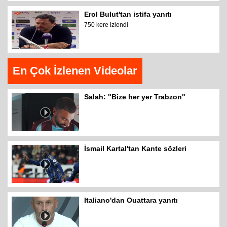
Erol Bulut'tan istifa yanıtı
750 kere izlendi
En Çok İzlenen Videolar
Salah: "Bize her yer Trabzon"
İsmail Kartal'tan Kante sözleri
Italiano'dan Ouattara yanıtı