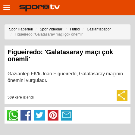
Toggle
navigation
Spor Haberleri
Spor Videoları
Futbol
Gaziantepspor
Figueiredo: 'Galatasaray maçı çok önemli'
Figueiredo: 'Galatasaray maçı çok
önemli'
Gaziantep FK'li Joao Figueiredo, Galatasaray maçının
önemini vurguladı.
509
kere izlendi