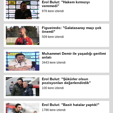
Erol Bulut: "Hakem kırmızıyı
veremedi"
976 kere izlendi
Figueiredo: "Galatasaray maçı çok
önemli"
509 kere izlendi
Muhammet Demir ile yaşadığı gerilimi
anlatı
3443 kere izlendi
Erol Bulut: "Şükürler olsun
pozisyonları değerlendirdik"
100 kere izlendi
Erol Bulut: "Basit hatalar yaptık!"
1786 kere izlendi