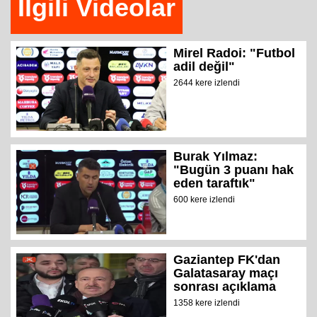
İlgili Videolar
Mirel Radoi: "Futbol
adil değil"
2644 kere izlendi
Burak Yılmaz:
"Bugün 3 puanı hak
eden taraftık"
600 kere izlendi
Gaziantep FK'dan
Galatasaray maçı
sonrası açıklama
1358 kere izlendi