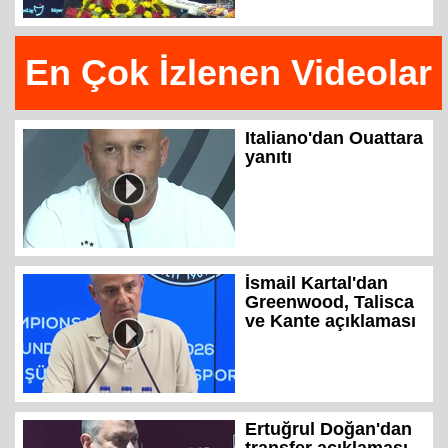
En Çok İzlenen Videolar
Italiano'dan Ouattara
yanıtı
İsmail Kartal'dan
Greenwood, Talisca
ve Kante açıklaması
Ertuğrul Doğan'dan