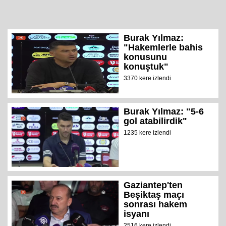
Burak Yılmaz:
"Hakemlerle bahis
konusunu
konuştuk"
3370 kere izlendi
Burak Yılmaz: "5-6
gol atabilirdik"
1235 kere izlendi
Gaziantep'ten
Beşiktaş maçı
sonrası hakem
isyanı
2516 kere izlendi