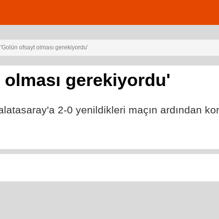
: 'Golün ofsayt olması gerekiyordu'
t olması gerekiyordu'
alatasaray'a 2-0 yenildikleri maçın ardından ko