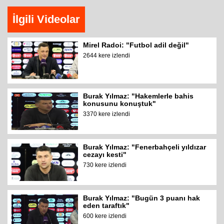
İlgili Videolar
Mirel Radoi: "Futbol adil değil"
2644 kere izlendi
Burak Yılmaz: "Hakemlerle bahis
konusunu konuştuk"
3370 kere izlendi
Burak Yılmaz: "Fenerbahçeli yıldızar
cezayı kesti"
730 kere izlendi
Burak Yılmaz: "Bugün 3 puanı hak
eden taraftık"
600 kere izlendi