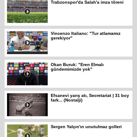
Trabzonspor'da Salah'a imza töreni
Vincenzo Italiano: "Tur atlamamız
gerekiyor"
Okan Buruk: "Eren Elmalı
gündemimizde yok"
Efsanevi yarış atı, Secretariat | 31 boy
fark... (Nostalji)
Sergen Yalçın'ın unutulmaz golleri