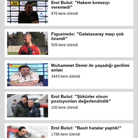
Erol Bulut: "Hakem kırmızıyı
veremedi"
976 kere izlendi
Figueiredo: "Galatasaray maçı çok
önemli"
509 kere izlendi
Muhammet Demir ile yaşadığı gerilimi
anlatı
3443 kere izlendi
Erol Bulut: "Şükürler olsun
pozisyonları değerlendirdik"
100 kere izlendi
Erol Bulut: "Basit hatalar yaptık!"
1786 kere izlendi