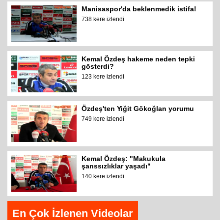
Manisaspor'da beklenmedik istifa!
738 kere izlendi
Kemal Özdeş hakeme neden tepki
gösterdi?
123 kere izlendi
Özdeş'ten Yiğit Gökoğlan yorumu
749 kere izlendi
Kemal Özdeş: "Makukula
şanssızlıklar yaşadı"
140 kere izlendi
En Çok İzlenen Videolar