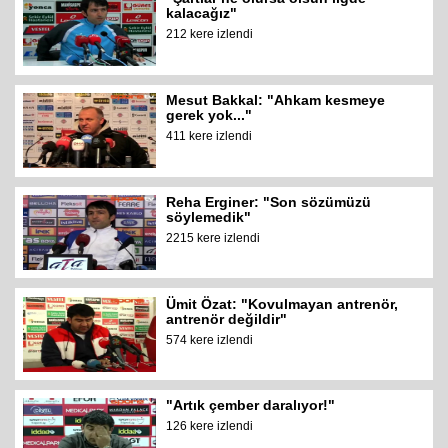
kalacağız"
212 kere izlendi
Mesut Bakkal: "Ahkam kesmeye
gerek yok..."
411 kere izlendi
Reha Erginer: "Son sözümüzü
söylemedik"
2215 kere izlendi
Ümit Özat: "Kovulmayan antrenör,
antrenör değildir"
574 kere izlendi
"Artık çember daralıyor!"
126 kere izlendi