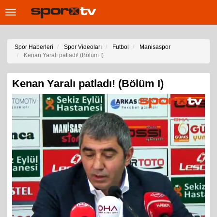
Toggle
navigation
Spor Haberleri
Spor Videoları
Futbol
Manisaspor
Kenan Yaralı patladı! (Bölüm I)
Kenan Yaralı patladı! (Bölüm I)