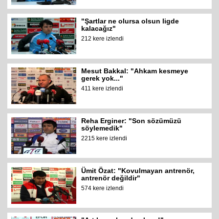
"Şartlar ne olursa olsun ligde
kalacağız"
212 kere izlendi
Mesut Bakkal: "Ahkam kesmeye
gerek yok..."
411 kere izlendi
Reha Erginer: "Son sözümüzü
söylemedik"
2215 kere izlendi
Ümit Özat: "Kovulmayan antrenör,
antrenör değildir"
574 kere izlendi