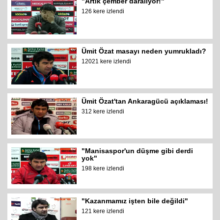
"Artık çember daralıyor!"
126 kere izlendi
Ümit Özat masayı neden yumrukladı?
12021 kere izlendi
Ümit Özat'tan Ankaragücü açıklaması!
312 kere izlendi
"Manisaspor'un düşme gibi derdi
yok"
198 kere izlendi
"Kazanmamız işten bile değildi"
121 kere izlendi