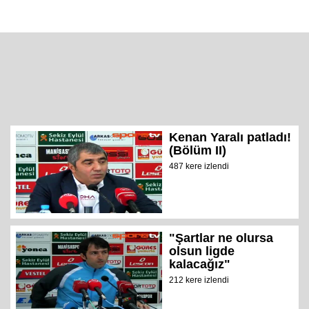
Kenan Yaralı patladı!
(Bölüm II)
487 kere izlendi
"Şartlar ne olursa
olsun ligde
kalacağız"
212 kere izlendi