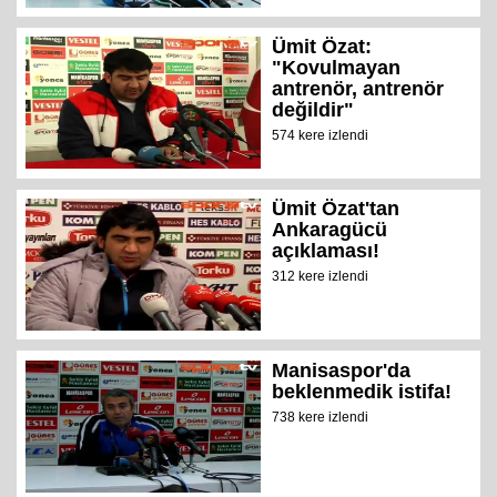
Ümit Özat:
"Kovulmayan
antrenör, antrenör
değildir"
574 kere izlendi
Ümit Özat'tan
Ankaragücü
açıklaması!
312 kere izlendi
Manisaspor'da
beklenmedik istifa!
738 kere izlendi