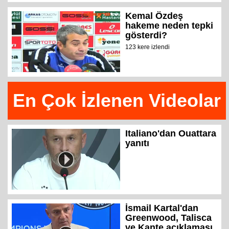
Kemal Özdeş
hakeme neden tepki
gösterdi?
123 kere izlendi
En Çok İzlenen Videolar
Italiano'dan Ouattara
yanıtı
İsmail Kartal'dan
Greenwood, Talisca
ve Kante açıklaması