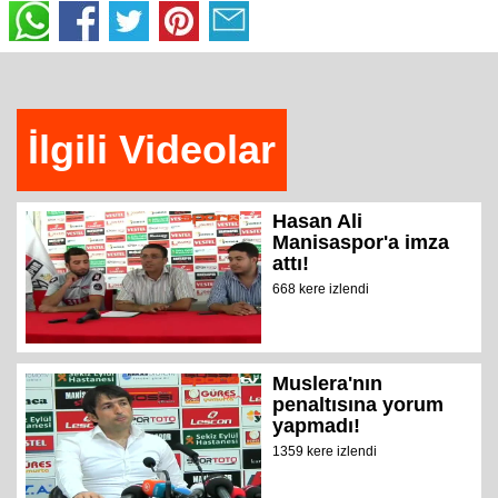
İlgili Videolar
Hasan Ali
Manisaspor'a imza
attı!
668 kere izlendi
Muslera'nın
penaltısına yorum
yapmadı!
1359 kere izlendi