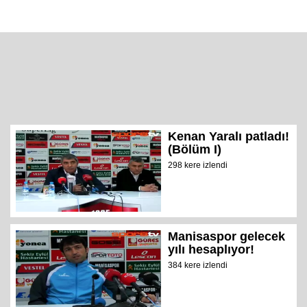
Kenan Yaralı patladı!
(Bölüm I)
298 kere izlendi
Manisaspor gelecek
yılı hesaplıyor!
384 kere izlendi