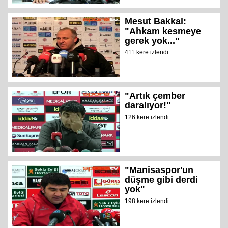
Mesut Bakkal:
"Ahkam kesmeye
gerek yok..."
411 kere izlendi
"Artık çember
daralıyor!"
126 kere izlendi
"Manisaspor'un
düşme gibi derdi
yok"
198 kere izlendi