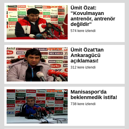
Ümit Özat:
"Kovulmayan
antrenör, antrenör
değildir"
574 kere izlendi
Ümit Özat'tan
Ankaragücü
açıklaması!
312 kere izlendi
Manisaspor'da
beklenmedik istifa!
738 kere izlendi