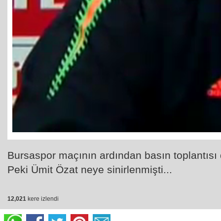
Bursaspor maçının ardından basın toplantısı 
Peki Ümit Özat neye sinirlenmişti...
12,021
kere izlendi