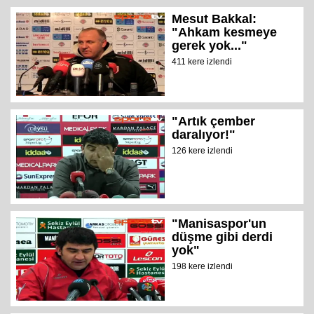
Mesut Bakkal:
"Ahkam kesmeye
gerek yok..."
411 kere izlendi
"Artık çember
daralıyor!"
126 kere izlendi
"Manisaspor'un
düşme gibi derdi
yok"
198 kere izlendi