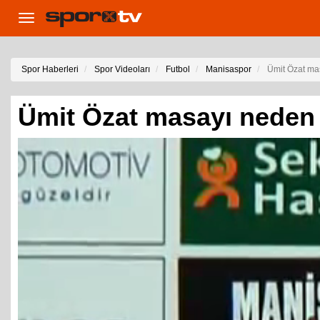
Toggle
navigation
Spor Haberleri
Spor Videoları
Futbol
Manisaspor
Ümit Özat ma
Ümit Özat masayı neden