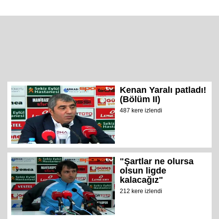
Kenan Yaralı patladı!
(Bölüm II)
487 kere izlendi
"Şartlar ne olursa
olsun ligde
kalacağız"
212 kere izlendi