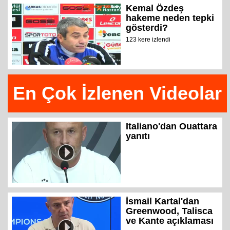
Kemal Özdeş
hakeme neden tepki
gösterdi?
123 kere izlendi
En Çok İzlenen Videolar
Italiano'dan Ouattara
yanıtı
İsmail Kartal'dan
Greenwood, Talisca
ve Kante açıklaması