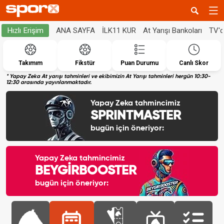
ANA SAYFA
İLK11 KUR
At Yarışı Bankoları
TV'
Hızlı Erişim
Takımım
Fikstür
Puan Durumu
Canlı Skor
* Yapay Zeka At yarışı tahminleri ve ekibimizin At Yarışı tahminleri hergün 10:30-
12:30 arasında yayınlanmaktadır.
Yapay Zeka tahmincimiz
SPRINTMASTER
bugün için öneriyor:
Yapay Zeka tahmincimiz
BEYGİRBOOSTER
bugün için öneriyor: