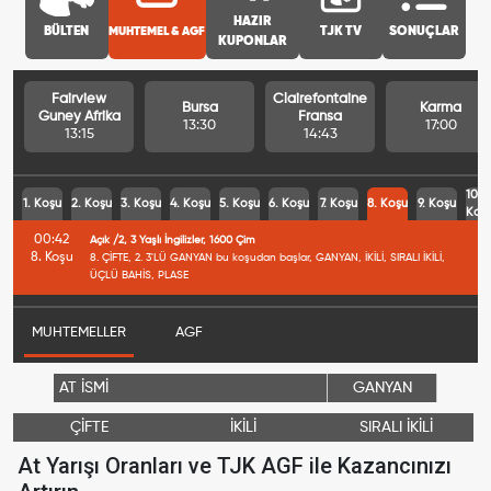
HAZIR
BÜLTEN
MUHTEMEL & AGF
TJK TV
SONUÇLAR
KUPONLAR
Fairview
Clairefontaine
Bursa
Karma
Guney Afrika
Fransa
13:30
17:00
13:15
14:43
10.
1. Koşu
2. Koşu
3. Koşu
4. Koşu
5. Koşu
6. Koşu
7. Koşu
8. Koşu
9. Koşu
Koş
00:42
Açık /2, 3 Yaşlı İngilizler, 1600 Çim
8. Koşu
8. ÇİFTE, 2. 3'LÜ GANYAN bu koşudan başlar, GANYAN, İKİLİ, SIRALI İKİLİ,
ÜÇLÜ BAHİS, PLASE
MUHTEMELLER
AGF
AT İSMİ
GANYAN
ÇİFTE
İKİLİ
SIRALI İKİLİ
At Yarışı Oranları ve TJK AGF ile Kazancınızı