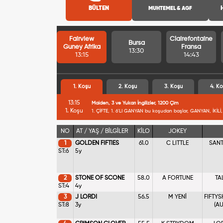
BÜLTEN
MUHTEMEL & AGF
Fairview
Clairefontaine
Bursa
Guney Afrika
Fransa
13:30
13:15
14:43
1. Koşu
2. Koşu
3. Koşu
4. Ko
13:15
Maiden, 3 ve Yukarı İngilizler, 1200 Çim
1. Koşu
1. ÇİFTE, 1. 6'LI GANYAN bu koşudan başlar, GANYAN, İKİLİ, 
NO
AT / YAŞ / BİLGİLER
KİLO
JOKEY
1
GOLDEN FIFTIES
61.0
C LITTLE
SANT
ST:6
5y
2
STONE OF SCONE
58.0
A FORTUNE
TA
ST:4
4y
3
J LORDI
56.5
M YENİ
FIFTY
ST:8
3y
(A