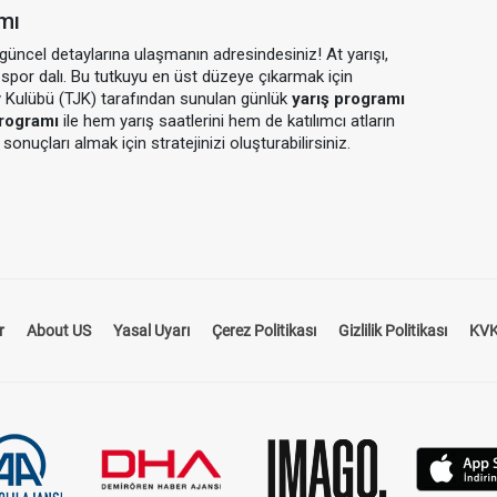
amı
n güncel detaylarına ulaşmanın adresindesiniz! At yarışı,
ir spor dalı. Bu tutkuyu en üst düzeye çıkarmak için
y Kulübü (TJK) tarafından sunulan günlük
yarış programı
programı
ile hem yarış saatlerini hem de katılımcı atların
sonuçları almak için stratejinizi oluşturabilirsiniz.
aylaşıldığı kapsamı bir rehberdir. Hangi hipodromda, hangi
önceki performanslarını ve pist koşullarını öğrenmek için ideal
, sadece standart bir program sunmakla kalmaz, aynı
r
About US
Yasal Uyarı
Çerez Politikası
Gizlilik Politikası
KVK
nler ve analizler içerir.
cel Bilgilere Ulaşın
an her gün düzenlenir ve güncel yarış bilgilerini içerir.
ı atlar, pist türü ve hava koşulları gibi kritik bilgiler bu