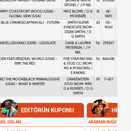
ELIA(LION TAMER) - SOQRAT (AUS)
BRYAN & TARYN
75
575065
43
SPONG / J P NEL
ORMY COAST(FORT WOOD (USA)) -
MR E BLOME / D A
61
68-
21
GLOBAL VIEW (USA)
MCKENZİE
9670
 BLUE CRANES(CAPTAIN AL) - FUTURA
SMİTH SUPER
63
05-
56
SYNDİCATE (NOM:
9049
DEAN SMİTH) / D
G SMİTH
FINDELL(SILVANO (GER)) - LEGISLATE
DANE & LAUREN
56
278347
7
PİETERSEN / J P
NEL
EN FEATURE(IDEAL WORLD (USA)) -
FIVE STAR RACING
54
864438
28
ERIK THE RED
& STUD CC (NOM:
MS A M KACNIS) /
E KAKNIS
AND THE MOON(BLACK MINNALOUSHE
DRAKENSTEİN
59
7-657
21
(USA)) - WHAT A WINTER
STUD (NOM: MRS
G A RUPERT) / D G
SMİTH
EDİTÖRÜN KUPONU
HİPOD
SİL OĞLAN
ARABIAN NIGHTS