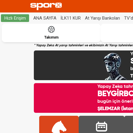
ANA SAYFA
İLK11 KUR
At Yarışı Bankoları
TV'
Hızlı Erişim
Takımım
* Yapay Zeka At yarışı tahminleri ve ekibimizin At Yarışı tahminl
Y
b
T
Yapay Zeka tah
BEYGİRB
bugün için öneri
ŞELEMZAR (İstanb