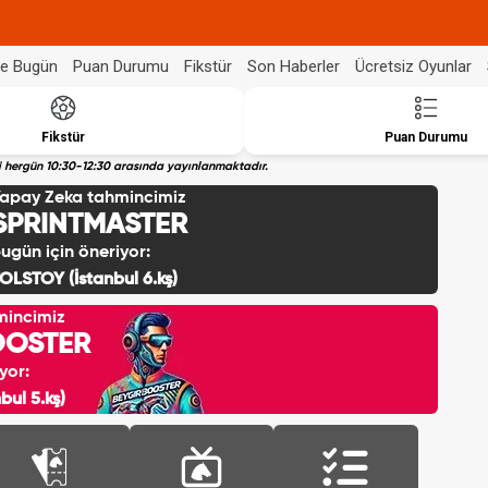
de Bugün
Puan Durumu
Fikstür
Son Haberler
Ücretsiz Oyunlar
Fikstür
Puan Durumu
eri hergün 10:30-12:30 arasında yayınlanmaktadır.
apay Zeka tahmincimiz
SPRINTMASTER
ugün için öneriyor:
OLSTOY (İstanbul 6.kş)
mincimiz
OOSTER
yor:
ul 5.kş)