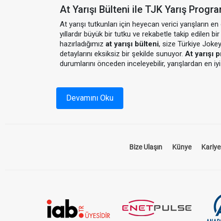
At Yarışı Bülteni ile TJK Yarış Progr
At yarışı tutkunları için heyecan verici yarışların e
yıllardır büyük bir tutku ve rekabetle takip edilen b
hazırladığımız
at yarışı bülteni
, size Türkiye Joke
detaylarını eksiksiz bir şekilde sunuyor.
At yarışı 
durumlarını önceden inceleyebilir, yarışlardan en iyi 
At Yarışı Bülteni Nedir?
Devamını Oku
At yarışı bülteni, yarış öncesinde tüm detayların p
atların yarışacağını, jokeylerin isimlerini, atların 
bir kaynaktır. Bizim sunduğumuz
at yarışı bülteni
Bize Ulaşın
Künye
Kariye
zamanda yarışseverlerin kazançlarını artıracak tahmi
TJK Yarış Programı ile Gün
TJK yarış programı
, Türkiye Jokey Kulübü tarafınd
Hipodromlarda düzenlenen yarışların saatleri, katılımc