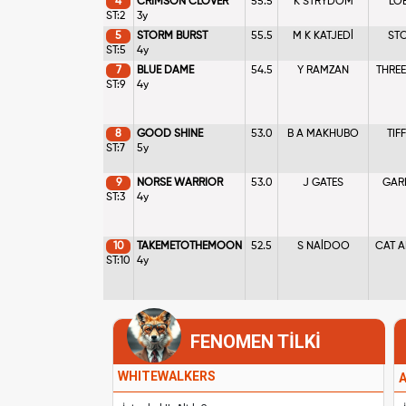
4
CRIMSON CLOVER
55.5
K STRYDOM
LOB
ST:2
3y
5
STORM BURST
55.5
M K KATJEDİ
ST
ST:5
4y
7
BLUE DAME
54.5
Y RAMZAN
THREE
ST:9
4y
8
GOOD SHINE
53.0
B A MAKHUBO
TIF
ST:7
5y
9
NORSE WARRIOR
53.0
J GATES
GARD
ST:3
4y
10
TAKEMETOTHEMOON
52.5
S NAİDOO
CAT 
ST:10
4y
FENOMEN TİLKİ
WHITEWALKERS
A