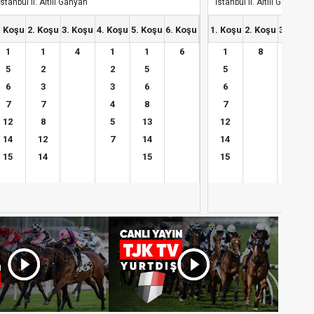
İstanbul II. Altılı Ganyan
İstanbul II. Altılı Ganyan
. Koşu
2. Koşu
3. Koşu
4. Koşu
5. Koşu
6. Koşu
1. Koşu
2. Koşu
3. Koşu
1
1
4
1
1
6
1
8
1
5
2
2
5
5
3
6
3
3
6
6
4
7
7
4
8
7
5
12
8
5
13
12
6
14
12
7
14
14
7
15
14
15
15
11