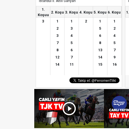
İstanbul II. Altılı Ganyan
1.
2. Koşu
3. Koşu
4. Koşu
5. Koşu
6. Koşu
1
Koşuu
3
1
1
2
1
1
2
3
5
2
3
4
6
4
7
5
8
5
8
6
13
7
12
7
14
9
14
11
15
16