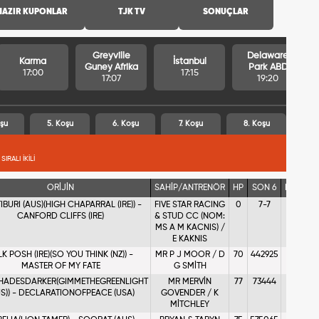
HAZIR KUPONLAR
TJK TV
SONUÇLAR
Greyville
Delaware
Karma
İstanbul
Guney Afrika
Park ABD
17:00
17:15
17:07
19:20
şu
5. Koşu
6. Koşu
7. Koşu
8. Koşu
SIRALI İKİLİ
ORİJİN
SAHİP/ANTRENÖR
HP
SON 6
KGS
Eİ
IBURI (AUS)(HIGH CHAPARRAL (IRE)) -
FIVE STAR RACING
0
7-7
127
CANFORD CLIFFS (IRE)
& STUD CC (NOM:
MS A M KACNIS) /
E KAKNIS
LK POSH (IRE)(SO YOU THINK (NZ)) -
MR P J MOOR / D
70
442925
49
MASTER OF MY FATE
G SMİTH
SHADESDARKER(GIMMETHEGREENLIGHT
MR MERVİN
77
73444
7
US)) - DECLARATIONOFPEACE (USA)
GOVENDER / K
MİTCHLEY