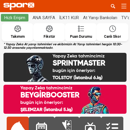
ANA SAYFA
İLK11 KUR
At Yarışı Bankoları
TV'
Hızlı Erişim
Takımım
Fikstür
Puan Durumu
Canlı Skor
* Yapay Zeka At yarışı tahminleri ve ekibimizin At Yarışı tahminleri hergün 10:30-
12:30 arasında yayınlanmaktadır.
Yapay Zeka tahmincimiz
SPRINTMASTER
bugün için öneriyor:
TOLSTOY (İstanbul 6.kş)
Yapay Zeka tahmincimiz
BEYGİRBOOSTER
bugün için öneriyor:
ŞELEMZAR (İstanbul 5.kş)