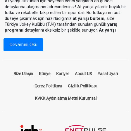
At yarışı tutkunları için heyecan verici yarışların en güncel
detaylarına ulaşmanın adresindesiniz! At yarışı, yıllardır büyük bir
tutku ve rekabetle takip edilen bir spor dalı. Bu tutkuyu en üst
düzeye çıkarmak için hazırladığımız
at yarışı bülteni
, size
Türkiye Jokey Kulübü (TJK) tarafından sunulan günlük
yarış
programı
detaylarını eksiksiz bir şekilde sunuyor.
At yarışı
programı
ile hem yarış saatlerini hem de katılımcı atların
durumlarını önceden inceleyebilir, yarışlardan en iyi sonuçları
Devamını Oku
almak için stratejinizi oluşturabilirsiniz.
At Yarışı Bülteni Nedir?
Bize Ulaşın
Künye
Kariyer
About US
Yasal Uyarı
At yarışı bülteni, yarış öncesinde tüm detayların paylaşıldığı
kapsamı bir rehberdir. Hangi hipodromda, hangi atların
Çerez Politikası
Gizlilik Politikası
yarışacağını, jokeylerin isimlerini, atların önceki performanslarını
ve pist koşullarını öğrenmek için ideal bir kaynaktır. Bizim
KVKK Aydınlatma Metni Kurumsal
sunduğumuz
at yarışı bülteni
, sadece standart bir program
sunmakla kalmaz, aynı zamanda yarışseverlerin kazançlarını
artıracak tahminler ve analizler içerir.