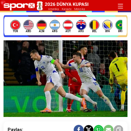
TÜR
ABD
ALM
ARG
AUT
AVU
BEL
BIH
BRE
Paylaş: