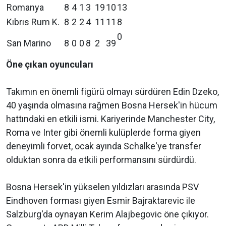
Romanya
8
4
1
3
19
10
13
Kıbrıs Rum K.
8
2
2
4
11
11
8
0
San Marino
8
0
0
8
2
39
Öne çıkan oyuncuları
Takımın en önemli figürü olmayı sürdüren Edin Dzeko,
40 yaşında olmasına rağmen Bosna Hersek'in hücum
hattındaki en etkili ismi. Kariyerinde Manchester City,
Roma ve Inter gibi önemli kulüplerde forma giyen
deneyimli forvet, ocak ayında Schalke'ye transfer
olduktan sonra da etkili performansını sürdürdü.
Bosna Hersek'in yükselen yıldızları arasında PSV
Eindhoven forması giyen Esmir Bajraktarevic ile
Salzburg'da oynayan Kerim Alajbegovic öne çıkıyor.