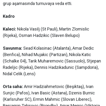
grup aşamasında turnuvaya veda etti.
Kadro
Kaleci:
Nikola Vasilj (St Pauli), Martin Zlomislic
(Rijeka), Osman Hadzikic (Slaven Belupo)
Savunma:
Sead Kolasinac (Atalanta), Amar Dedic
(Benfica), ⁠Nihad Mujakic (Partizan), Nikola Katic
(Schalke 04), Tarik Muharemovic (Sassuolo), Stjepan
Radeljic (Rijeka), Dennis Hadzikadunic (Sampdoria),
Nidal Celik (Lens)
Orta saha:
Amir Hadziahmetovic (Beşiktaş), Ivan
Sunjic (Pafos), Ivan ‌Basic (Astana), Dzenis Burnic
(Karlsruher SC), Ermin Mahmic (Slovan Liberec),
Benjamin Tahirovic (Brondby), Amar Memic (Viktoria