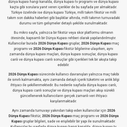
dünya kupası hangi kanalda, dünya kupası tv programı ve dünya kupası
kaçta gibi sorulara yanıt veren içerikler de bu sayfada yer almaktadır.
Türkiye özelinde ise dünya kupası Türkiye, milli takım fikstür ve milli
takım son dakika haberleri gibi başlıklar altında, milli takımın turnuvadaki
durumu ve tüm gelişmeler detaylı şekilde sunulmaktadır.
Bu mikro sayfa, yalnızca bir fikstür veya skor platformu olmanın
ötesinde, kapsamlı bir Dünya Kupası rehberi olarak yapılandırılmıştır.
Kullanıcılar burada
2026 Dünya Kupası
gruplar,
2026 Dünya Kupası
maç
programı ve
2026 Dünya Kupası
fikstür bilgilerine ulaşırken, aynı
zamanda dünya kupası maçları, dünya kupası sonuçlar, dünya kupası
canlı ve dünya kupası canlı sonuçlar gibi içerikleri tek bir akışta takip
edebilir.
2026 Dünya Kupası
sürecinde kullanıcı davranışları yalnızca maç takibi
ile sınırlı kalmamakta, aynı zamanda detaylı içerik tüketimi ve anlık bilgi
ihtiyacı ile şekillenmektedir. Bu nedenle sayfada dünya kupası canlı,
dünya kupası canlı sonuçlar ve dünya kupası maçları akışı sürekli
güncellenerek kullanıcıların gerçek zamanlı veri ihtiyacı
karşılanmaktadır.
Aynı zamanda turnuvayı yakından takip eden kullanıcılar için
2026
Dünya Kupası
fikstür,
2026 Dünya Kupası
maç programı ve
2026 Dünya
Kupası
gruplar bilgileri, sade ve erişilebilir bir yapı ile sunulmaktadır.
Kullanıcılar bu sayfada dünya kupası hangi kanalda, dünya kupası tv